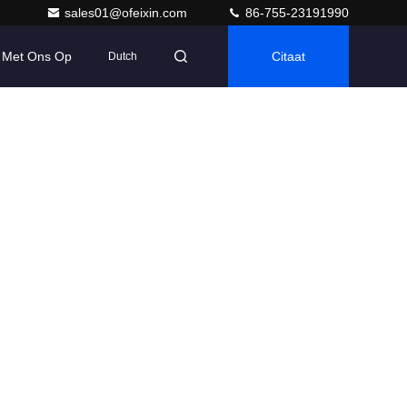
sales01@ofeixin.com
86-755-23191990
 Met Ons Op
Citaat
Dutch