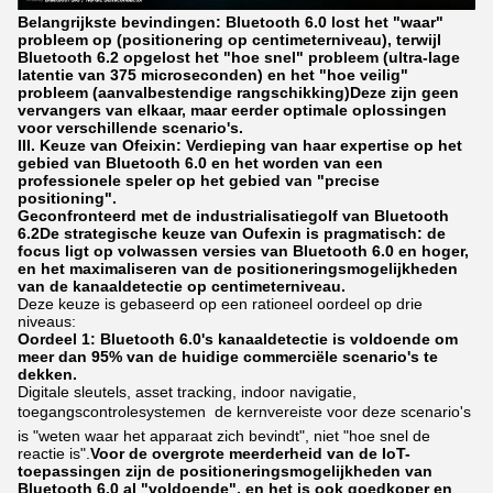
Belangrijkste bevindingen: Bluetooth 6.0 lost het "waar"
probleem op (positionering op centimeterniveau), terwijl
Bluetooth 6.2 opgelost het "hoe snel" probleem (ultra-lage
latentie van 375 microseconden) en het "hoe veilig"
probleem (aanvalbestendige rangschikking)Deze zijn geen
vervangers van elkaar, maar eerder optimale oplossingen
voor verschillende scenario's.
III. Keuze van Ofeixin: Verdieping van haar expertise op het
gebied van Bluetooth 6.0 en het worden van een
professionele speler op het gebied van "precise
positioning".
Geconfronteerd met de industrialisatiegolf van Bluetooth
6.2De strategische keuze van Oufexin is pragmatisch: de
focus ligt op volwassen versies van Bluetooth 6.0 en hoger,
en het maximaliseren van de positioneringsmogelijkheden
van de kanaaldetectie op centimeterniveau.
Deze keuze is gebaseerd op een rationeel oordeel op drie
niveaus:
Oordeel 1: Bluetooth 6.0's kanaaldetectie is voldoende om
meer dan 95% van de huidige commerciële scenario's te
dekken.
Digitale sleutels, asset tracking, indoor navigatie,
toegangscontrolesystemen  de kernvereiste voor deze scenario's
is "weten waar het apparaat zich bevindt", niet "hoe snel de
reactie is".
Voor de overgrote meerderheid van de IoT-
toepassingen zijn de positioneringsmogelijkheden van
Bluetooth 6.0 al "voldoende", en het is ook goedkoper en