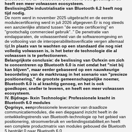
heeft een meer volwassen ecosysteem.
Beslissing
2
De industrialisatie van Bluetooth 6.2 heeft nog
tijd nodig.
De norm werd in november 2025 uitgebracht en de eerste
modulecertificering werd in juli 2026 afgegeven.Er is nog steeds
een aanzienlijke afstand tussen "de eerste certificering" en
"grootschalig commercieel gebruik".." De penetratie van
eindapparaten, de volwassenheid van de softwareomgeving en
de voltooiing van de interoperabiliteitsverificatie vergen allemaal
tijd.
In plaats van te wachten op een standaard die nog niet
volledig volwassen is, is het beter de technologie die al
volwassen is te perfectioneren.
Belangrijkste conclusie: de beslissing van Oufexin om zich
te concentreren op Bluetooth 6.0 is niet omdat het "niet bij
kan blijven", maar eerder gebaseerd op een nauwkeurige
beoordeling van de marktvraag in het scenario van "precieze
positionering," de grootste gemeenschappelijke noemer,
Bluetooth 6.0 is al krachtig genoeg, en het is ook
goedkoper, sneller te leveren, en heeft een meer volwassen
ecosysteem.
IV. Bijdrage
- Ik
xin Technologie: Professionele kracht in
Bluetooth 6.0 modules
Qogrisys, een
professionele leverancier van draadloze
communicatiemodules, die een diepgaand inzicht heeft in de
ontwikkelingstrends van Bluetooth-technologie op het gebied van
positionering, stroomverbruik en verbindingsstabiliteit,en heeft
een complete productmatrix van modules gebouwd die Bluetooth
5 bestrijkt.0 naar Bluetooth 6.0.