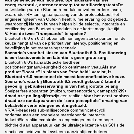
energieverbruik, antenneontwerp tot certificeringstests
De
ontwikkeling van de Bluetooth-module omvat meerdere fasen,
waaronder RF-tuning, aanpassing van de protocolstapel,Het
engineeringteam van Oufexin heeft ruime ervaring op dit gebied.,
waardoor zij klanten kunnen helpen bij de selectie, integratie en
certificering van Bluetooth-modules in de kortst mogelijke tijd.
V. Hoe de twee "trumpcards" te spelen?
Bluetooth 6.0 en 6.2 hebben elk hun eigen sterke punten, en de
keuze hangt af van de prioriteit van latency, positionering en
beveiliging in het toepassingsscenario.
Scenario's voor het kiezen van Bluetooth 6.0: Positionering
is een basisvereiste en latentie is geen grote zorg.
Bluetooth 6.0's kanaaldetectie biedt een
positioneringsnauwkeurigheid op centimeterniveau.
Als uw
product "locatie" in plaats van "snelheid" vereist, is
Bluetooth 6.0 momenteel de meest kosteneffectieve keuze.
Scenario's waarbij Bluetooth 6.2 wordt gekozen: latentie-
gevoelig, gebruikerservaring is van het grootste belang.
Spelperifere apparaten (muizen, toetsenborden, gamepads)
2K+
draadloze pollingcijfers
zijn een realiteit.
Voor het eerst hebben
draadloze randapparaten de "zero-perceptible" ervaring van
bekabelde verbindingen echt ingehaald.
VR/AR-headsets sub-milliseconde communicatiecycli
ondersteunen een soepelere meeslepende interactie.
Industriële realtimecontrole In omgevingen met een hoge
dichtheid aan apparatuur kan de ultralage latentie van SCI s de
reactiesnelheid van het systeem aanzienlijk verbeteren.