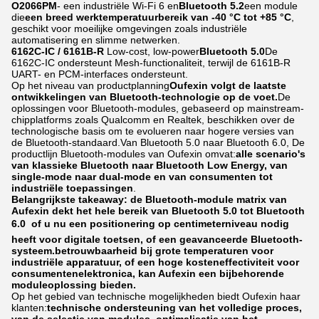
O2066PM
- een industriële Wi-Fi 6 en
Bluetooth 5.2
een module
die
een breed werktemperatuurbereik van -40 °C tot +85 °C
,
geschikt voor moeilijke omgevingen zoals industriële
automatisering en slimme netwerken.
6162C-IC / 6161B-R
Low-cost, low-power
Bluetooth 5.0
De
6162C-IC ondersteunt Mesh-functionaliteit, terwijl de 6161B-R
UART- en PCM-interfaces ondersteunt.
Op het niveau van productplanning
Oufexin volgt de laatste
ontwikkelingen van Bluetooth-technologie op de voet.
De
oplossingen voor Bluetooth-modules, gebaseerd op mainstream-
chipplatforms zoals Qualcomm en Realtek, beschikken over de
technologische basis om te evolueren naar hogere versies van
de Bluetooth-standaard.Van Bluetooth 5.0 naar Bluetooth 6.0, De
productlijn Bluetooth-modules van Oufexin omvat:
alle scenario's
van klassieke Bluetooth naar Bluetooth Low Energy, van
single-mode naar dual-mode en van consumenten tot
industriële toepassingen
.
Belangrijkste takeaway: de Bluetooth-module matrix van
Aufexin dekt het hele bereik van Bluetooth 5.0 tot Bluetooth
6.0  of u nu een positionering op centimeterniveau nodig
heeft voor digitale toetsen, of een geavanceerde Bluetooth-
systeem.betrouwbaarheid bij grote temperaturen voor
industriële apparatuur, of een hoge kosteneffectiviteit voor
consumentenelektronica, kan Aufexin een bijbehorende
moduleoplossing bieden.
Op het gebied van technische mogelijkheden biedt Oufexin haar
klanten:
technische ondersteuning van het volledige proces,
van de selectie van modules, optimalisatie van het