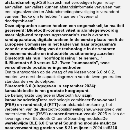
afstandsmeting.
RSSI kan zich niet verdedigen tegen relay-
aanvallen, aanvallers kunnen afstandsinformatie vervalsen met
een signaalversterker.Afstandsmetingsbeveiliging is veranderd
van een "leuke om te hebben" naar een "levens- of
doodsprobleem".
Deze pijnpunten samen hebben een ongemakkelijke realiteit
gecreëerd: Bluetooth-connectiviteit is alomtegenwoordig,
maar high-end toepassingsscenario's zoals e-sports
randapparatuur, digitale toetsen,In de eerste plaats heeft de
Europese Commissie in het kader van haar programma's
voor de ontwikkeling van de technologie in de sectoren
telecommunicatie en industriële positionering aarzelen
Bluetooth als hun "hoofdoplossing" te nemen.. "
II. Bluetooth 6.0 versus 6.2: Twee "trumpcards", twee
verschillende positioneringsmethoden
Om te antwoorden op de vraag of we kiezen voor 6.0 of 6.2,
moeten we eerst de capaciteitsgrenzen van de twee generaties
standaarden verduidelijken.
Bluetooth 6.0 (uitgegeven in september 2024):
kanaaldetectie is het grootste hoogtepunt.
De belangrijkste upgrade in Bluetooth 6.0 is
zijn
kanaalsondering
Deze technologie combineert
Fase-schaal
(PBR) en rondreistijd (RTT)
voor afstandsberekening, het
verbeteren van de Bluetooth-positioneelingsnauwkeurigheid van
meterniveaufout (RSSI) naar
centimeter-niveau
In 2025 zullen de
leveringen van Bluetooth Channel Sounding-modules
De
wereldwijde BLE 6.0 Channel Sounding module markt zal
naar verwachting groeien van $ 21 miljoen
in 2024 tot
$210