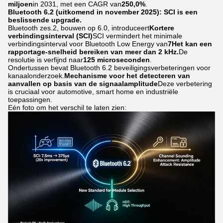
miljoen
in 2031, met een CAGR van
250,0%
.
Bluetooth 6.2 (uitkomend in november 2025): SCI is een
beslissende upgrade.
Bluetooth zes.2, bouwen op 6.0, introduceert
Kortere
verbindingsinterval (SCI)
SCI vermindert het minimale
verbindingsinterval voor Bluetooth Low Energy van
7Het kan een
rapportage-snelheid bereiken van meer dan 2 kHz.
De
resolutie is verfijnd naar
125 microseconden
.
Ondertussen bevat Bluetooth 6.2 beveiligingsverbeteringen voor
kanaalonderzoek.
Mechanisme voor het detecteren van
aanvallen op basis van de signaalamplitude
Deze verbetering
is cruciaal voor automotive, smart home en industriële
toepassingen.
Eén foto om het verschil te laten zien: