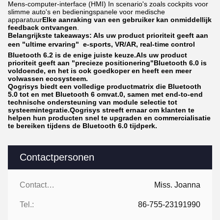
Mens-computer-interface (HMI) In scenario's zoals cockpits voor
slimme auto's en bedieningspanele voor medische
apparatuur
Elke aanraking van een gebruiker kan onmiddellijk
feedback ontvangen
.
Belangrijkste takeaways: Als uw product prioriteit geeft aan
een "ultime ervaring"  e-sports, VR/AR, real-time control 
Bluetooth 6.2 is de enige juiste keuze.Als uw product
prioriteit geeft aan "precieze positionering"Bluetooth 6.0 is
voldoende, en het is ook goedkoper en heeft een meer
volwassen ecosysteem.
Qogrisys
biedt een volledige productmatrix die Bluetooth
5.0 tot en met Bluetooth 6 omvat.0, samen met end-to-end
technische ondersteuning van module selectie tot
systeemintegratie.Qogrisys streeft ernaar om klanten te
helpen hun producten snel te upgraden en commercialisatie
te bereiken tijdens de Bluetooth 6.0 tijdperk.
Contactpersonen
Contactpersonen:
Miss. Joanna
Tel.:
86-755-23191990