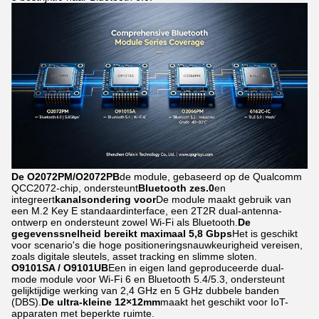
De O2072PM
/O2072PB
de module, gebaseerd op de Qualcomm
QCC2072-chip, ondersteunt
Bluetooth zes.0
en
integreert
kanalsondering voor
De module maakt gebruik van
een M.2 Key E standaardinterface, een 2T2R dual-antenna-
ontwerp en ondersteunt zowel Wi-Fi als Bluetooth.
De
gegevenssnelheid bereikt maximaal 5,8 Gbps
Het is geschikt
voor scenario's die hoge positioneringsnauwkeurigheid vereisen,
zoals digitale sleutels, asset tracking en slimme sloten.
O9101SA / O9101UB
Een in eigen land geproduceerde dual-
mode module voor Wi-Fi 6 en Bluetooth 5.4/5.3, ondersteunt
gelijktijdige werking van 2,4 GHz en 5 GHz dubbele banden
(DBS).
De ultra-kleine 12×12mm
maakt het geschikt voor IoT-
apparaten met beperkte ruimte.