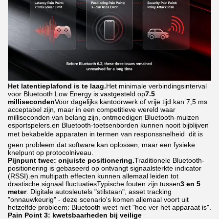
Het latentieplafond is te laag.
Het minimale verbindingsinterval
voor Bluetooth Low Energy is vastgesteld op
7.5
milliseconden
Voor dagelijks kantoorwerk of vrije tijd kan 7,5 ms
acceptabel zijn, maar in een competitieve wereld waar
milliseconden van belang zijn, ontmoedigen Bluetooth-muizen
esportspelers.en Bluetooth-toetsenborden kunnen nooit bijblijven
met bekabelde apparaten in termen van responssnelheid  dit is
geen probleem dat software kan oplossen, maar een fysieke
knelpunt op protocolniveau.
Pijnpunt twee: onjuiste positionering.
Traditionele Bluetooth-
positionering is gebaseerd op ontvangt signaalsterkte indicator
(RSSI).en multipath effecten kunnen allemaal leiden tot
drastische signaal fluctuatiesTypische fouten zijn tussen
3 en 5
meter
. Digitale autosleutels "stilstaan", asset tracking
"onnauwkeurig" - deze scenario's komen allemaal voort uit
hetzelfde probleem: Bluetooth weet niet "hoe ver het apparaat is".
Pain Point 3: kwetsbaarheden bij veilige