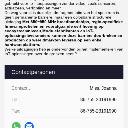
gebruikt voor IoT-toepassingen zonder video, zoals sensoren,
actuatoren, verlichting en meer.
De weg vooruit is duidelijk: de fragmentatie van het spectrum is
geen permanente barrière, maar een oplosbare structurele
uitdaging.
Met 850~950 MHz breedbandchips, regio-specifieke
firmwareprofielen en voorafgaande certificering op
ecosysteemniveau,Modulefabrikanten en IoT-
oplossingsleveranciers kunnen deze barrière doorbreken en
producten op wereldmarkten leveren op een enkel
hardwareplatform.
Welke uitdagingen heb je ondervonden bij het implementeren van
IoT-oplossingen over de grenzen heen?
Contactpersonen
Contactpersonen:
Miss. Joanna
Tel.:
86-755-23191990
Fax:
86-755-23191990