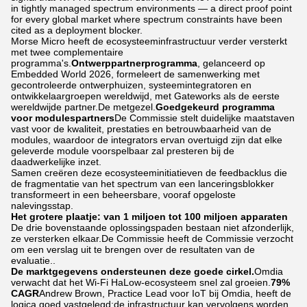
in tightly managed spectrum environments — a direct proof point
for every global market where spectrum constraints have been
cited as a deployment blocker.
Morse Micro heeft de ecosysteeminfrastructuur verder versterkt
met twee complementaire
programma's.
Ontwerppartnerprogramma
, gelanceerd op
Embedded World 2026, formeleert de samenwerking met
gecontroleerde ontwerphuizen, systeemintegratoren en
ontwikkelaargroepen wereldwijd, met Gateworks als de eerste
wereldwijde partner.De metgezel.
Goedgekeurd programma
voor modulespartners
De Commissie stelt duidelijke maatstaven
vast voor de kwaliteit, prestaties en betrouwbaarheid van de
modules, waardoor de integrators ervan overtuigd zijn dat elke
geleverde module voorspelbaar zal presteren bij de
daadwerkelijke inzet.
Samen creëren deze ecosysteeminitiatieven de feedbacklus die
de fragmentatie van het spectrum van een lanceringsblokker
transformeert in een beheersbare, vooraf opgeloste
nalevingsstap.
Het grotere plaatje: van 1 miljoen tot 100 miljoen apparaten
De drie bovenstaande oplossingspaden bestaan niet afzonderlijk,
ze versterken elkaar.De Commissie heeft de Commissie verzocht
om een verslag uit te brengen over de resultaten van de
evaluatie..
De marktgegevens ondersteunen deze goede cirkel.
Omdia
verwacht dat het Wi-Fi HaLow-ecosysteem snel zal groeien.
79%
CAGR
Andrew Brown, Practice Lead voor IoT bij Omdia, heeft de
logica goed vastgelegd:de infrastructuur kan vervolgens worden