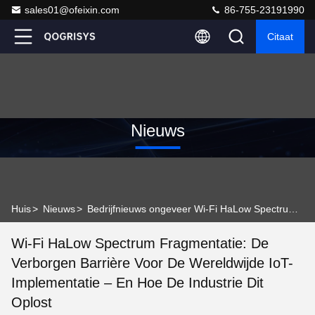
sales01@ofeixin.com
86-755-23191990
Citaat
Nieuws
Huis
>
Nieuws
>
Bedrijfnieuws ongeveer Wi-Fi HaLow Spectrum Fragmentatie: de verborgen barrière voor de wereldwijde IoT-implementatie – en hoe de industrie dit oplost
Wi-Fi HaLow Spectrum Fragmentatie: De
Verborgen Barrière Voor De Wereldwijde IoT-
Implementatie – En Hoe De Industrie Dit
Oplost