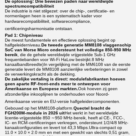
De oplossing: Drie bewezen paden naar wereldwijde
spectrumcompatibiliteit
De industrie is niet stilgezet: over de chip-, certificatie- en
normenlagen heen is een systematisch kader voor
hardwarecompatibiliteit, softwarecompliance,
certificeringsharmonisatie ontstaan.
Pad 1: Chipniveau
De meest fundamentele en effectieve oplossing begint op
halfgeleiderniveau.
De tweede generatie MM8108 vlaggenschip
SoC van Morse Micro ondersteunt het volledige 850-950 MHz
bereik
, die de gehele wereldwijde vrijgestelde Sub-1 GHz
frequentiebanden voor Wi-Fi HaLow bestrijkt.8 MHz
kanaalbandbreedte)In vergelijking met de MM6108 van de eerste
generatie levert de MM8108 aanzienlijke verbeteringen in zowel
de verwerkingskracht als de dekking.
De zakelijke vertaling is direct: modulefabrikanten hoeven
geen aparte RF-front-ends meer te ontwerpen voor
Amerikaanse en Europese markten.
Ook hoeven zij geen
afzonderlijke inkooplijnen te onderhouden voor Noord-
Amerikaanse versie en EU-versie halfgeleidercomponenten.
Gebouwd op het MM8108-platform.
Quectel bracht de
FGH200M-module in 2026 uit
Het werkt in het wereldwijde
licentie-vrijgestelde 850 ∼950 MHz-bereik, heeft al CE-, FCC-,
IC- en RCM-certificeringen verkregen, ondersteunt 1/2/4/8 MHz-
kanaalconfiguraties en levert tot 43,3 Mbps.Ultra-compact op
11.0 × 10.0 × 2.0 mm en met een gewicht van slechts 0,51 gram,