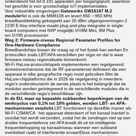
ondersteunt het tot 8.191 apparaten per toegangspunt, waardoor
het geschikt is voor grootschalige IoT-implementaties.
Voor industriële omgevingen:
Gateworks GW16167 M.2
module
Het is ook de MM8108 en levert 850 ∼950 MHz
breedbanddekking gekoppeld aan 26 dBm uitgangsvermogen.2
2230 E-Key-interface maakt plug-and-play-integratie in single-
board computers met NXP mogelijk
i.MX
8M Mini, 8M Plus
en
i.MX
95 processoren
Weg 2: Firmware-niveau Regional Parameter Profiles for
One-Hardware Compliance
Breedbandchips lossen de vraag op of het fysiek kan werken.En
protocollen zoals LBT/AFA verschillen per regio en dat is waar
firmware-niveau regionalisatie binnenkomt.
Wi-Fi HaLow-protocolstapels implementeren een regelgevend
domeinmechanisme dat de RF-parameterset definieert die een
apparaat in elke geografische regio moet gebruiken.Met de
HaLow-chipplatforms die in 2026 de regelgeving in meerdere
regio's ondersteunenIn de eerste plaats is het belangrijk dat de
modules worden geïntegreerd in de verschillende modules die in
de verschillende regio's beschikbaar zijn.
In de EU, waar op bepaalde subbanden beperkingen van de
werkcyclus van 0,1% tot 10% gelden, worden LBT- en AFA-
mechanismen verplicht.
LBT functioneert op dezelfde manier als
Wi-Fi CSMA/CA ∙ het apparaat detecteert of het kanaal inactief is
voordat het wordt verzonden, zodat het de zendingen niet op een
drukke frequentieforce zet.AFA breidt dit uit tot intelligente
frequentiehopping op kanaalniveau wanneer een subband
overbelast raakt of interferentie ervaartDeze mechanismen