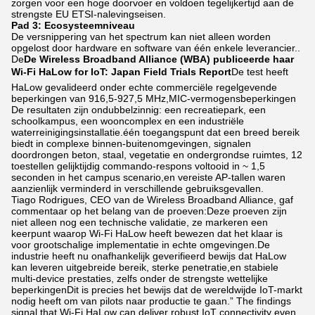
zorgen voor een hoge doorvoer en voldoen tegelijkertijd aan de
strengste EU ETSI-nalevingseisen.
Pad 3: Ecosysteemniveau
De versnippering van het spectrum kan niet alleen worden
opgelost door hardware en software van één enkele leverancier..
De
De Wireless Broadband Alliance (WBA) publiceerde haar
Wi-Fi HaLow for IoT: Japan Field Trials Report
De test heeft
HaLow gevalideerd onder echte commerciële regelgevende
beperkingen van 916,5-927,5 MHz,MIC-vermogensbeperkingen
De resultaten zijn ondubbelzinnig: een recreatiepark, een
schoolkampus, een wooncomplex en een industriële
waterreinigingsinstallatie.één toegangspunt dat een breed bereik
biedt in complexe binnen-buitenomgevingen, signalen
doordrongen beton, staal, vegetatie en ondergrondse ruimtes, 12
toestellen gelijktijdig commando-respons voltooid in ~ 1,5
seconden in het campus scenario,en vereiste AP-tallen waren
aanzienlijk verminderd in verschillende gebruiksgevallen.
Tiago Rodrigues, CEO van de Wireless Broadband Alliance, gaf
commentaar op het belang van de proeven:Deze proeven zijn
niet alleen nog een technische validatie, ze markeren een
keerpunt waarop Wi-Fi HaLow heeft bewezen dat het klaar is
voor grootschalige implementatie in echte omgevingen.De
industrie heeft nu onafhankelijk geverifieerd bewijs dat HaLow
kan leveren uitgebreide bereik, sterke penetratie,en stabiele
multi-device prestaties, zelfs onder de strengste wettelijke
beperkingenDit is precies het bewijs dat de wereldwijde IoT-markt
nodig heeft om van pilots naar productie te gaan.” The findings
signal that Wi-Fi HaLow can deliver robust IoT connectivity even