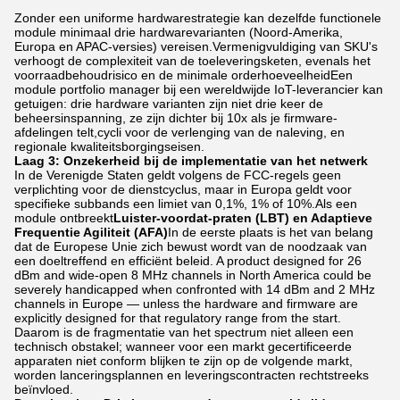
Zonder een uniforme hardwarestrategie kan dezelfde functionele
module minimaal drie hardwarevarianten (Noord-Amerika,
Europa en APAC-versies) vereisen.Vermenigvuldiging van SKU's
verhoogt de complexiteit van de toeleveringsketen, evenals het
voorraadbehoudrisico en de minimale orderhoeveelheidEen
module portfolio manager bij een wereldwijde IoT-leverancier kan
getuigen: drie hardware varianten zijn niet drie keer de
beheersinspanning, ze zijn dichter bij 10x als je firmware-
afdelingen telt,cycli voor de verlenging van de naleving, en
regionale kwaliteitsborgingseisen.
Laag 3: Onzekerheid bij de implementatie van het netwerk
In de Verenigde Staten geldt volgens de FCC-regels geen
verplichting voor de dienstcyclus, maar in Europa geldt voor
specifieke subbands een limiet van 0,1%, 1% of 10%.Als een
module ontbreekt
Luister-voordat-praten (LBT) en Adaptieve
Frequentie Agiliteit (AFA)
In de eerste plaats is het van belang
dat de Europese Unie zich bewust wordt van de noodzaak van
een doeltreffend en efficiënt beleid. A product designed for 26
dBm and wide-open 8 MHz channels in North America could be
severely handicapped when confronted with 14 dBm and 2 MHz
channels in Europe — unless the hardware and firmware are
explicitly designed for that regulatory range from the start.
Daarom is de fragmentatie van het spectrum niet alleen een
technisch obstakel; wanneer voor een markt gecertificeerde
apparaten niet conform blijken te zijn op de volgende markt,
worden lanceringsplannen en leveringscontracten rechtstreeks
beïnvloed.