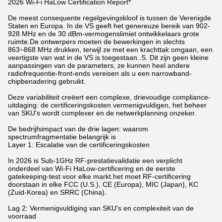
2026 Wi-Fi HaLow Certification Report*
De meest consequente regelgevingskloof is tussen de Verenigde
Staten en Europa. In de VS geeft het genereuze bereik van 902-
928 MHz en de 30 dBm-vermogenslimiet ontwikkelaars grote
ruimte.De ontwerpers moeten de bewerkingen in slechts
863~868 MHz drukken, terwijl ze met een krachttak omgaan, een
veertigste van wat in de VS is toegestaan..S. Dit zijn geen kleine
aanpassingen van de parameters, ze kunnen heel andere
radiofrequentie-front-ends vereisen als u een narrowband-
chipbenadering gebruikt.
Deze variabiliteit creëert een complexe, drievoudige compliance-
uitdaging: de certificeringskosten vermenigvuldigen, het beheer
van SKU's wordt complexer en de netwerkplanning onzeker.
De bedrijfsimpact van de drie lagen: waarom
spectrumfragmentatie belangrijk is
Layer 1: Escalatie van de certificeringskosten
In 2026 is Sub-1GHz RF-prestatievalidatie een verplicht
onderdeel van Wi-Fi HaLow-certificering en de eerste
gatekeeping-test voor elke markt.het moet RF-certificering
doorstaan in elke FCC (U.S.), CE (Europa), MIC (Japan), KC
(Zuid-Korea) en SRRC (China).
Lag 2: Vermenigvuldiging van SKU's en complexiteit van de
voorraad