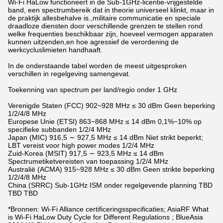
Wi-Fi HaLow functioneert in de Sub-1GHz-licentie-vrijgestelde
band, een spectrumbereik dat in theorie universeel klinkt, maar in
de praktijk allesbehalve is.,militaire communicatie en speciale
draadloze diensten door verschillende grenzen te stellen rond
welke frequenties beschikbaar zijn, hoeveel vermogen apparaten
kunnen uitzenden,en hoe agressief de verordening de
werkcycluslimieten handhaaft.
In de onderstaande tabel worden de meest uitgesproken
verschillen in regelgeving samengevat.
Toekenning van spectrum per land/regio onder 1 GHz
Verenigde Staten (FCC) 902~928 MHz ≤ 30 dBm Geen beperking
1/2/4/8 MHz
Europese Unie (ETSI) 863−868 MHz ≤ 14 dBm 0,1%−10% op
specifieke subbanden 1/2/4 MHz
Japan (MIC) 916,5 ∼ 927,5 MHz ≤ 14 dBm Niet strikt beperkt;
LBT vereist voor high power modes 1/2/4 MHz
Zuid-Korea (MSIT) 917,5 ∼ 923,5 MHz ≤ 14 dBm
Spectrumetiketvereisten van toepassing 1/2/4 MHz
Australië (ACMA) 915~928 MHz ≤ 30 dBm Geen strikte beperking
1/2/4/8 MHz
China (SRRC) Sub-1GHz ISM onder regelgevende planning TBD
TBD TBD
*Bronnen: Wi-Fi Alliance certificeringsspecificaties; AsiaRF What
is Wi-Fi HaLow Duty Cycle for Different Regulations ; BlueAsia