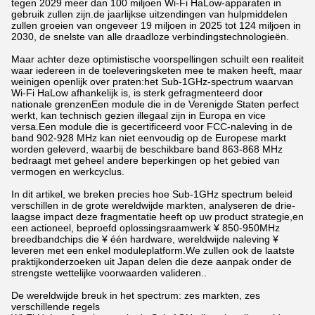
tegen 2029 meer dan 100 miljoen Wi-Fi HaLow-apparaten in
gebruik zullen zijn.de jaarlijkse uitzendingen van hulpmiddelen
zullen groeien van ongeveer 19 miljoen in 2025 tot 124 miljoen in
2030, de snelste van alle draadloze verbindingstechnologieën.
Maar achter deze optimistische voorspellingen schuilt een realiteit
waar iedereen in de toeleveringsketen mee te maken heeft, maar
weinigen openlijk over praten:het Sub-1GHz-spectrum waarvan
Wi-Fi HaLow afhankelijk is, is sterk gefragmenteerd door
nationale grenzenEen module die in de Verenigde Staten perfect
werkt, kan technisch gezien illegaal zijn in Europa en vice
versa.Een module die is gecertificeerd voor FCC-naleving in de
band 902-928 MHz kan niet eenvoudig op de Europese markt
worden geleverd, waarbij de beschikbare band 863-868 MHz
bedraagt met geheel andere beperkingen op het gebied van
vermogen en werkcyclus.
In dit artikel, we breken precies hoe Sub-1GHz spectrum beleid
verschillen in de grote wereldwijde markten, analyseren de drie-
laagse impact deze fragmentatie heeft op uw product strategie,en
een actioneel, beproefd oplossingsraamwerk ¥ 850-950MHz
breedbandchips die ¥ één hardware, wereldwijde naleving ¥
leveren met een enkel moduleplatform.We zullen ook de laatste
praktijkonderzoeken uit Japan delen die deze aanpak onder de
strengste wettelijke voorwaarden valideren..
De wereldwijde breuk in het spectrum: zes markten, zes
verschillende regels