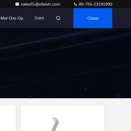
sales01@ofeixin.com
86-755-23191990
 Met Ons Op
Citaat
Dutch