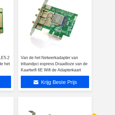
LE5.2
Van de het Netwerkadapter van
de het
tribandpci express Draadloze van de
Kaartwifi 6E Wifi de Adapterkaart
e
Krijg Beste Prijs