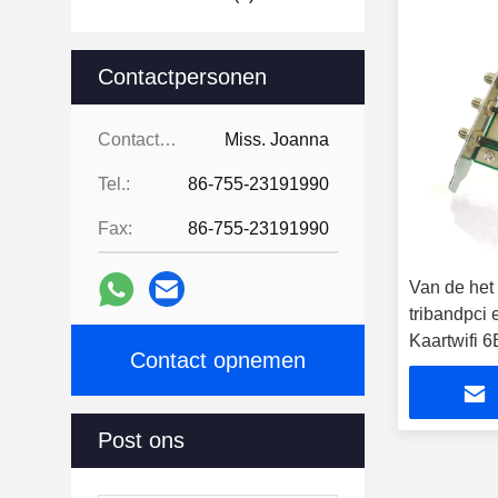
Contactpersonen
Contactpersonen:
Miss. Joanna
Tel.:
86-755-23191990
Fax:
86-755-23191990
Van de het
tribandpci
Kaartwifi 6
Contact opnemen
Post ons