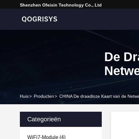
Shenzhen Ofeixin Technology Co., Ltd
De Dr
Netwe
Huis
>
Producten
>
CHINA De draadloze Kaart van de Netw
Categorieën
WiFi7-Module
(4)