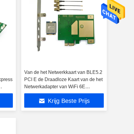
Van de het Netwerkkaart van BLE5.2
xpress
PCI E de Draadloze Kaart van de het
Netwerkadapter van WiFi 6E
QCA206X 3000Mbps Draadloze
Krijg Beste Prijs