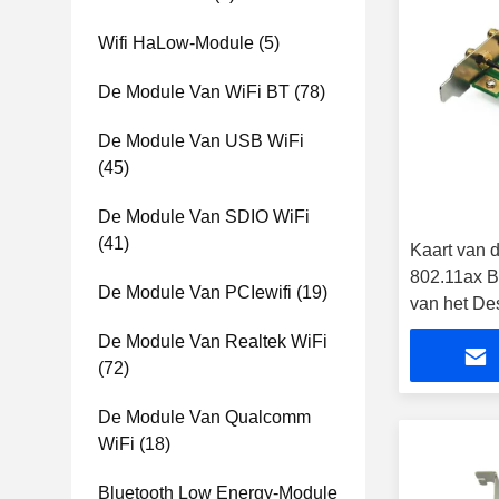
Wifi HaLow-Module
(5)
De Module Van WiFi BT
(78)
De Module Van USB WiFi
(45)
De Module Van SDIO WiFi
(41)
Kaart van 
802.11ax B
De Module Van PCIewifi
(19)
van het De
Netwerk vo
De Module Van Realtek WiFi
(72)
De Module Van Qualcomm
WiFi
(18)
Bluetooth Low Energy-Module