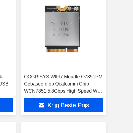
k
QOGRISYS WIFI7 Moudle O7851PM
 USB
Gebaseerd op Qcalcomm Chip
WCN7851 5.8Gbps High Speed WIFI
7 Module
Krijg Beste Prijs