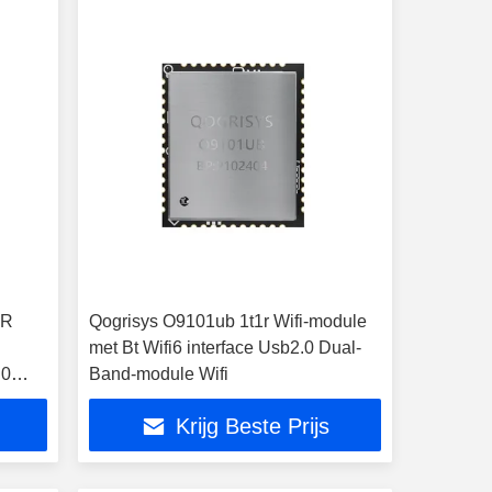
2R
Qogrisys O9101ub 1t1r Wifi-module
met Bt Wifi6 interface Usb2.0 Dual-
.0
Band-module Wifi
Krijg Beste Prijs