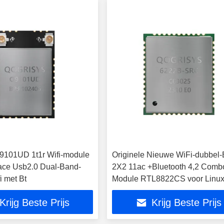
9101UD 1t1r Wifi-module
Originele Nieuwe WiFi-dubbel
rface Usb2.0 Dual-Band-
2X2 11ac +Bluetooth 4,2 Comb
i met Bt
Module RTL8822CS voor Linu
Krijg Beste Prijs
Krijg Beste Prijs