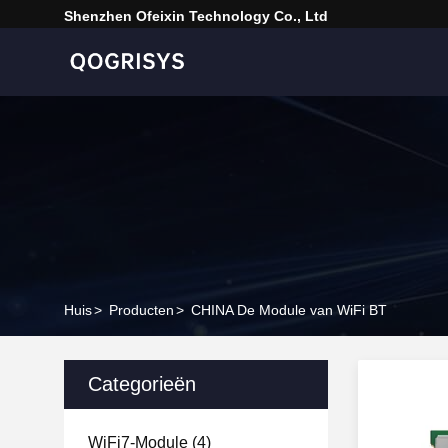
Shenzhen Ofeixin Technology Co., Ltd
Huis
>
Producten
>
CHINA De Module van WiFi BT
Categorieën
WiFi7-Module
(4)