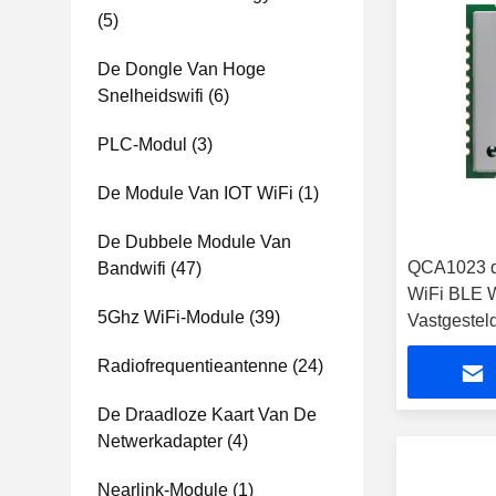
(5)
De Dongle Van Hoge
Snelheidswifi
(6)
PLC-Modul
(3)
De Module Van IOT WiFi
(1)
De Dubbele Module Van
QCA1023 d
Bandwifi
(47)
WiFi BLE 
5Ghz WiFi-Module
(39)
Vastgestel
Radiofrequentieantenne
(24)
De Draadloze Kaart Van De
Netwerkadapter
(4)
Nearlink-Module
(1)