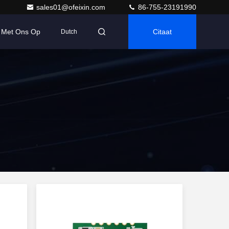
sales01@ofeixin.com
86-755-23191990
 Met Ons Op
Citaat
Dutch