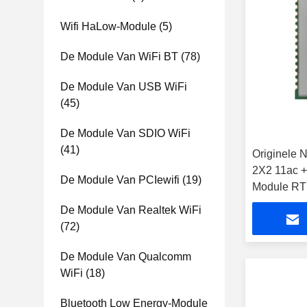
Wifi HaLow-Module
(5)
De Module Van WiFi BT
(78)
De Module Van USB WiFi
(45)
De Module Van SDIO WiFi
(41)
Originele 
2X2 11ac +
De Module Van PCIewifi
(19)
Module RT
De Module Van Realtek WiFi
(72)
De Module Van Qualcomm
WiFi
(18)
Bluetooth Low Energy-Module