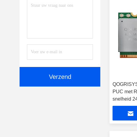
Verzend
QOGRISYS 
PUC met R
snelheid 2
verbinding