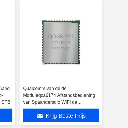
-Band
Qualcomm-van de de
o-
Moduleqca6174 Afstandsbediening
x STB
van Spaandersdio WiFi de
Module2t2r Antenne
Krijg Beste Prijs