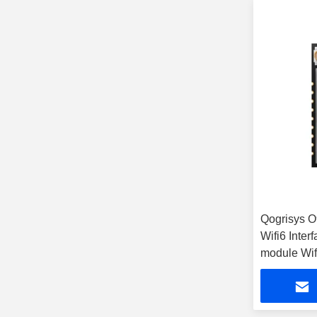
Qogrisys O
Wifi6 Inte
module Wif