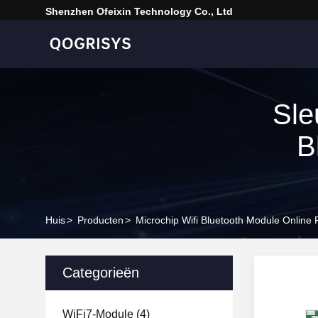
Shenzhen Ofeixin Technology Co., Ltd
Sle
B
Huis
>
Producten
>
Microchip Wifi Bluetooth Module Online 
Categorieën
WiFi7-Module
(4)