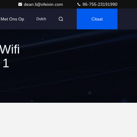
dean.li@ofeixin.com
86-755-23191990
 Met Ons Op
Citaat
Dutch
Wifi
 1