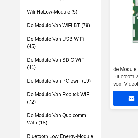
Wifi HaLow-Module
(5)
De Module Van WiFi BT
(78)
De Module Van USB WiFi
(45)
De Module Van SDIO WiFi
(41)
de Module 
Bluetooth
De Module Van PCIewifi
(19)
voor Video
De Module Van Realtek WiFi
(72)
De Module Van Qualcomm
WiFi
(18)
Bluetooth Low Energy-Module