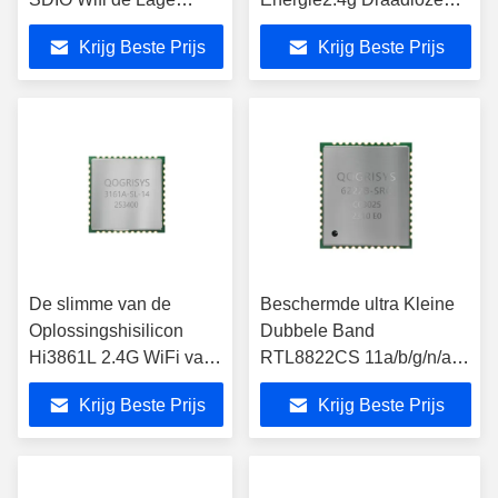
Energie van SDIO Wifi
Zendontvanger voor
Krijg Beste Prijs
Krijg Beste Prijs
Bluetooth
Videodeurbel
De slimme van de
Beschermde ultra Kleine
Oplossingshisilicon
Dubbele Band
Hi3861L 2.4G WiFi van
RTL8822CS 11a/b/g/n/ac
het Deurslot
Bluetooth 4,2 de Module
Krijg Beste Prijs
Krijg Beste Prijs
Facultatieve Module
van SDIO Wifi
MCU