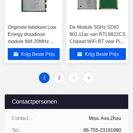
Originele fabrikant Low
De Module 5GHz SDIO
Energy draadloze
802.11ac van RTL8822CS
module Wifi 20MHz
Chipset WiFi BT voor Pico
bandbreedte Wifi
Projector
Krijg Beste Prijs
Krijg Beste Prijs
modules
1
2
Contactpersonen
Contactpersonen:
Miss. Ava Zhou
Tel.:
86-755-23191990