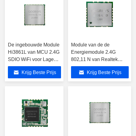
De ingebouwde Module
Module van de de
Hi3861L van MCU 2.4G
Energiemodule 2.4G
SDIO WiFi voor Lage
802,11 N van Realtek
Machts
RTL8723DU de
Krijg Beste Prijs
Krijg Beste Prijs
Videotransmissie
Draadloze Wifi Lage