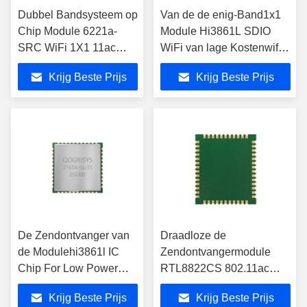
Dubbel Bandsysteem op
Van de de enig-Band1x1
Chip Module 6221a-
Module Hi3861L SDIO
SRC WiFi 1X1 11ac
WiFi van lage Kostenwifi
Bluetooth 4,2 voor
de Moduleieee
Krijg Beste Prijs
Krijg Beste Prijs
Projector
802.11b/g/n
De Zendontvanger van
Draadloze de
de Modulehi3861l IC
Zendontvangermodule
Chip For Low Power
RTL8822CS 802.11ac
Wireless Gegevens van
Bluetooth van zegelgaten
Krijg Beste Prijs
Krijg Beste Prijs
SDIO WiFi
voor OTT/TV