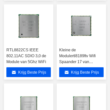
RTL8822CS IEEE
Kleine de
802.11AC SDIO 3,0 de
Modulertl8189ftv Wifi
Module van 5Ghz WiFi
Spaander 17 van
Grootterealtek WiFi de
Krijg Beste Prijs
Krijg Beste Prijs
Antenne van Pin With rf