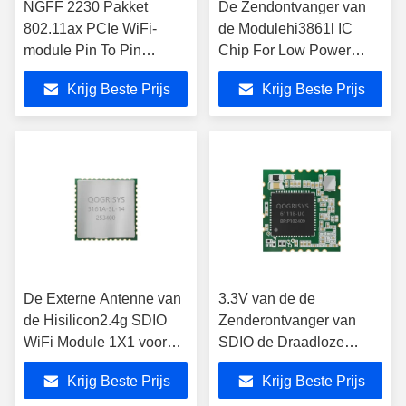
NGFF 2230 Pakket
De Zendontvanger van
802.11ax PCIe WiFi-
de Modulehi3861l IC
module Pin To Pin
Chip For Low Power
QCA2066 Wifi draadloze
Wireless Gegevens van
Krijg Beste Prijs
Krijg Beste Prijs
module
SDIO WiFi
De Externe Antenne van
3.3V van de de
de Hisilicon2.4g SDIO
Zenderontvanger van
WiFi Module 1X1 voor
SDIO de Draadloze
NVR-IPC
Module Realtek
Krijg Beste Prijs
Krijg Beste Prijs
RTL8821CS UART PCM