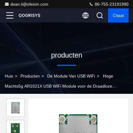
dean.li@ofeixin.com
86-755-23191990
Citaat
producten
Huis
>
Producten
>
De Module Van USB WiFi
>
Hoge
Machts5g AR1021X USB WiFi Module voor de Draadloze
Videozender van HDMI COFDM