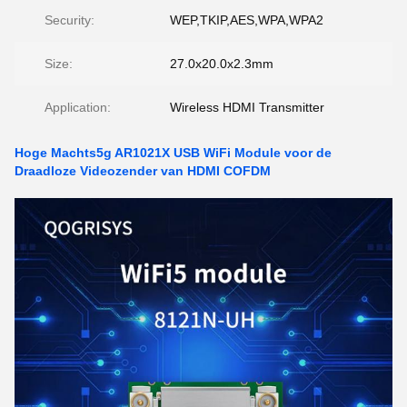
Security:
WEP,TKIP,AES,WPA,WPA2
Size:
27.0x20.0x2.3mm
Application:
Wireless HDMI Transmitter
Hoge Machts5g AR1021X USB WiFi Module voor de
Draadloze Videozender van HDMI COFDM