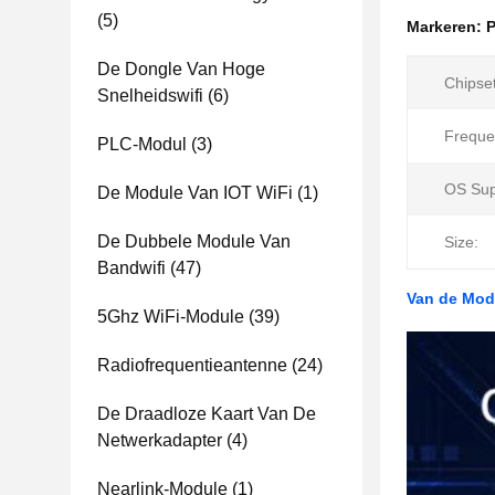
(5)
Markeren:
P
De Dongle Van Hoge
Chipset
Snelheidswifi
(6)
Freque
PLC-Modul
(3)
OS Sup
De Module Van IOT WiFi
(1)
De Dubbele Module Van
Size:
Bandwifi
(47)
Van de Mod
5Ghz WiFi-Module
(39)
Radiofrequentieantenne
(24)
De Draadloze Kaart Van De
Netwerkadapter
(4)
Nearlink-Module
(1)