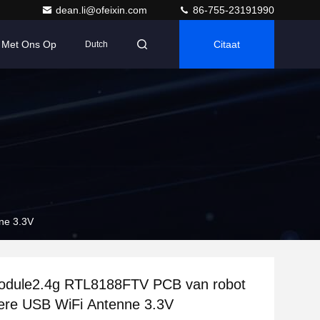
dean.li@ofeixin.com
86-755-23191990
 Met Ons Op
Citaat
Dutch
ne 3.3V
odule2.4g RTL8188FTV PCB van robot
ere USB WiFi Antenne 3.3V