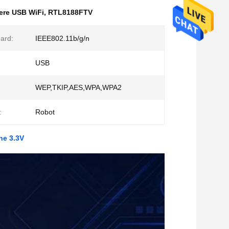
ere USB WiFi
,
RTL8188FTV
ard:
IEEE802.11b/g/n
USB
WEP,TKIP,AES,WPA,WPA2
:
Robot
ne 3.3V