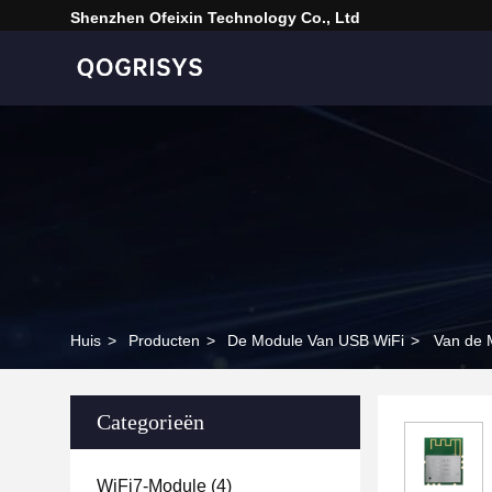
Shenzhen Ofeixin Technology Co., Ltd
Huis
>
Producten
>
De Module Van USB WiFi
>
Van de 
Categorieën
WiFi7-Module
(4)