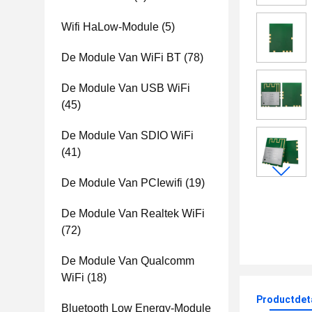
Wifi HaLow-Module
(5)
De Module Van WiFi BT
(78)
De Module Van USB WiFi
(45)
De Module Van SDIO WiFi
(41)
De Module Van PCIewifi
(19)
De Module Van Realtek WiFi
(72)
De Module Van Qualcomm
WiFi
(18)
Productdet
Bluetooth Low Energy-Module