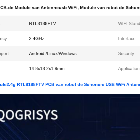
CB-de Module van Antenneusb WiFi
,
Module van robot de Schon
:
RTL8188FTV
WIFI Stand
ncy:
2.4GHz
Interface:
port:
Android /Linux/Windows
Security:
14.8x18.2x1.9mm
Application
ule2.4g RTL8188FTV PCB van robot de Schonere USB WiFi Anten