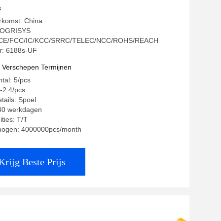
s
rkomst: China
QOGRISYS
ng: CE/FCC/IC/KCC/SRRC/TELEC/NCC/ROHS/REACH
: 6188s-UF
t Verschepen Termijnen
tal: 5/pcs
4-2.4/pcs
tails: Spoel
-40 werkdagen
ties: T/T
mogen: 4000000pcs/month
Krijg Beste Prijs