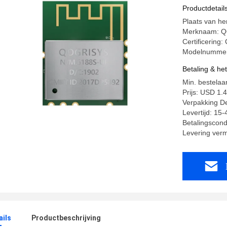
Productdetail
Plaats van he
Merknaam: 
Certificeri
Modelnummer
Betaling & he
Min. bestelaan
Prijs: USD 1.
Verpakking De
Levertijd: 15
Betalingscondi
Levering ver
ails
Productbeschrijving