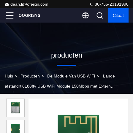
dean.li@ofeixin.com
86-755-23191990
Citaat
producten
Huis
>
Producten
>
De Module Van USB WiFi
>
Lange
afstandrtl8188ftv USB WiFi Module 150Mbps met Extern
Antenne/Schild