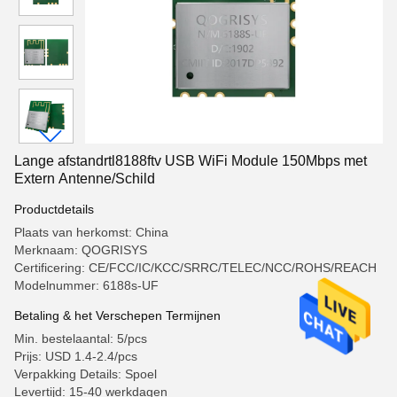
Lange afstandrtl8188ftv USB WiFi Module 150Mbps met
Extern Antenne/Schild
Productdetails
Plaats van herkomst: China
Merknaam: QOGRISYS
Certificering: CE/FCC/IC/KCC/SRRC/TELEC/NCC/ROHS/REACH
Modelnummer: 6188s-UF
Betaling & het Verschepen Termijnen
Min. bestelaantal: 5/pcs
Prijs: USD 1.4-2.4/pcs
Verpakking Details: Spoel
Levertijd: 15-40 werkdagen