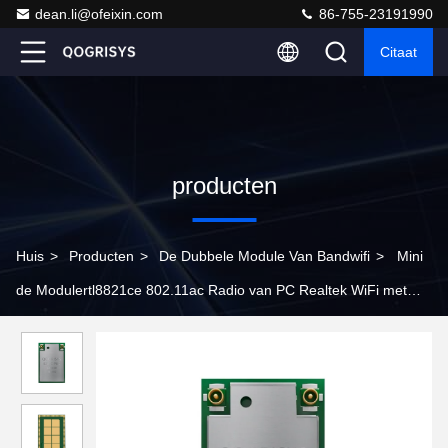
dean.li@ofeixin.com
86-755-23191990
Citaat
producten
Huis
>
Producten
>
De Dubbele Module Van Bandwifi
>
Mini
de Modulertl8821ce 802.11ac Radio van PC Realtek WiFi met
PCIe-Interface