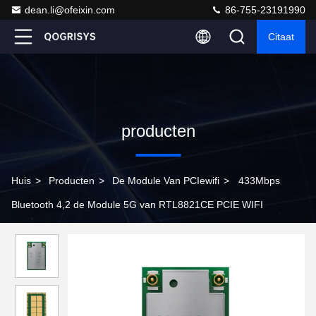
dean.li@ofeixin.com
86-755-23191990
Citaat
producten
Huis
>
Producten
>
De Module Van PCIewifi
>
433Mbps
Bluetooth 4,2 de Module 5G van RTL8821CE PCIE WIFI