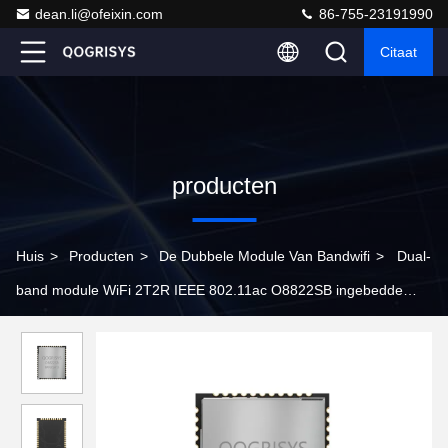
dean.li@ofeixin.com
86-755-23191990
Citaat
producten
Huis
>
Producten
>
De Dubbele Module Van Bandwifi
>
Dual-
band module WiFi 2T2R IEEE 802.11ac O8822SB ingebedde
WiFi-module Bluetooth 5.0 WPA2 SDIO-interface