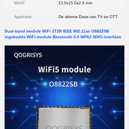
MAAT:
13.0x15.0x2.3 mm
Applicatie:
De slimme Doos van TV en OTT-
Dual-band module WiFi 2T2R IEEE 802.11ac O8822SB
ingebedde WiFi-module Bluetooth 5.0 WPA2 SDIO-interface