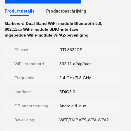
Productdetails
Productbeschrijving
Markeren:
Dual-Band WiFi-module Bluetooth 5.0
,
802.11ac WiFi-module SDIO-interface
,
ingebedde WiFi-module WPA2-beveiliging
Chipset:
RTL8822CS
WiFi -standaard:
802.11 a/b/g/n/ac
Frequentie:
2.4 GHz/5.8 GHz
Interface:
SDIO3.0
OS-ondersteuning:
Android /Linux
Beveiliging:
WEP,TKIP,AES,WPA,WPA2