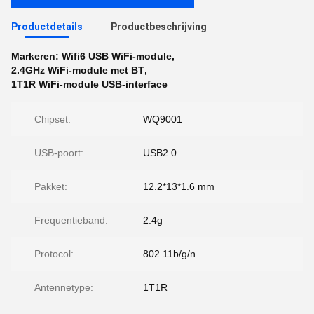
Productdetails
Productbeschrijving
Markeren:
Wifi6 USB WiFi-module
,
2.4GHz WiFi-module met BT
,
1T1R WiFi-module USB-interface
Chipset:
WQ9001
USB-poort:
USB2.0
Pakket:
12.2*13*1.6 mm
Frequentieband:
2.4g
Protocol:
802.11b/g/n
Antennetype:
1T1R