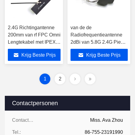
2.4G Richtingantenne
van de de
200mm van rf FPC Omni
Radiofrequentieantenne
Lengtekabel met IPEX-
2dBi van 5.8G 2.4G Piek
Schakelaar
de Aanwinstenipex
Krijg Beste Prijs
Krijg Beste Prijs
Schakelaar voor Tablet PC
1
2
Contactpersonen
Contactpersonen:
Miss. Ava Zhou
Tel.:
86-755-23191990