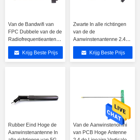
Van de Bandwifi van
Zwarte In alle richtingen
FPC Dubbele van de de
van de de
Radiofrequentieantenne
Aanwinstenantenne 2.4G
van de Aanwinstenwifi
van WIFI bouwde de
Krijg Beste Prijs
Krijg Beste Prijs
Hoge de Antenne
Interne Hoge WiFi IPEX in
Zwarte Kleur
Rubber Eind Hoge de
Van de Aanwinstenomni
Aanwinstenantenne In
van PCB Hoge Antenne
alle richtingen van 5G
2,4 de Lineaire Verticale