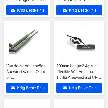
5dBi
Polarisatie van 5.8G voor
Krijg Beste Prijs
Krijg Beste Prijs
IOT-Apparaten
Van de de Antenne5dbi
200mm Lengte2.4g Mini
Aanwinst van de Omni
Flexible Wifi Antenna
de
1.6dbi Aanwinst met UFL-
Richtingradiofrequentie
Schakelaar
Krijg Beste Prijs
Krijg Beste Prijs
Rubber Vouwbare Bar
SMA van WiFi