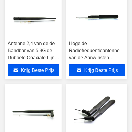
Antenne 2,4 van de de
Hoge de
Bandbar van 5.8G de
Radiofrequentieantenne
Dubbele Coaxiale Lijn
van de Aanwinsten
3dbi van Wifi van de
Rubber5g 5DBi IPEX
Krijg Beste Prijs
Krijg Beste Prijs
MESSINGSradiator
Schakelaar
Externe