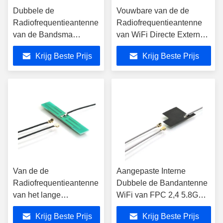
Dubbele de
Vouwbare van de de
Radiofrequentieantenne
Radiofrequentieantenne
van de Bandsma
van WiFi Directe Externe
Schakelaar 5dbi
de Lange afstand5g
Krijg Beste Prijs
Krijg Beste Prijs
Hulpradio
Van de de
Aangepaste Interne
Radiofrequentieantenne
Dubbele de Bandantenne
van het lange
WiFi van FPC 2,4 5.8G
afstandflard Dubbele de
met IPEX-Schakelaar
Krijg Beste Prijs
Krijg Beste Prijs
Band Interne PCB 5GHz