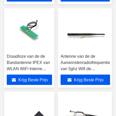
WiFi
Draadloze van de de
Antenne van de de
Bandantenne IPEX van
Aanwinstenradiofrequentie
WLAN WiFi Interne
van 5ghz Wifi de
Dubbele de
Rubber5dbi
Krijg Beste Prijs
Krijg Beste Prijs
Schakelaarpcb
Materiële 2.4/5.8Ghz