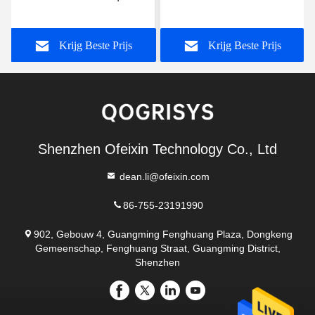
van 5ghz Wifi de
2dBi Dubbele Antenne In
Rubber5dbi
alle richtingen van PCB
Krijg Beste Prijs
Krijg Beste Prijs
Harde
Shenzhen Ofeixin Technology Co., Ltd
dean.li@ofeixin.com
86-755-23191990
902, Gebouw 4, Guangming Fenghuang Plaza, Dongkeng
Gemeenschap, Fenghuang Straat, Guangming District,
Shenzhen