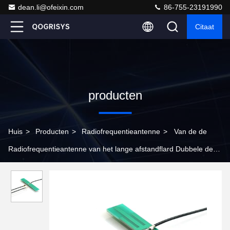
dean.li@ofeixin.com
86-755-23191990
Citaat
producten
Huis
>
Producten
>
Radiofrequentieantenne
>
Van de de
Radiofrequentieantenne van het lange afstandflard Dubbele de
Band Interne PCB 5GHz WiFi