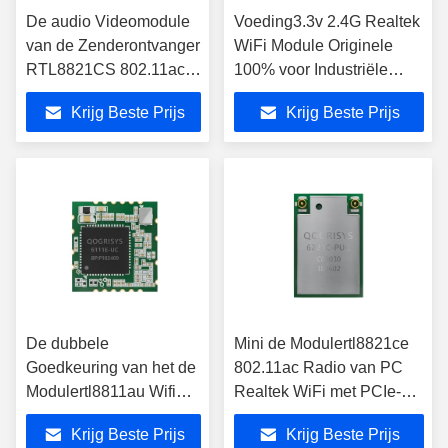
De audio Videomodule
Voeding3.3v 2.4G Realtek
van de Zenderontvanger
WiFi Module Originele
RTL8821CS 802.11ac
100% voor Industriële
Wifi
Controlemechanismen
Krijg Beste Prijs
Krijg Beste Prijs
De dubbele
Mini de Modulertl8821ce
Goedkeuring van het de
802.11ac Radio van PC
Modulertl8811au Wifi
Realtek WiFi met PCIe-
Chip Meet RoHS
Interface
Krijg Beste Prijs
Krijg Beste Prijs
BEREIK van