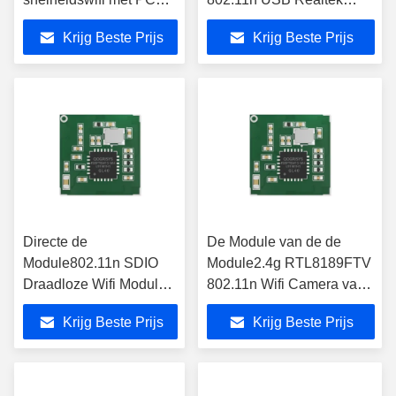
Antennerohs Certificatie
WiFi voor WiFi-Adapter
Krijg Beste Prijs
Krijg Beste Prijs
Directe de
De Module van de de
Module802.11n SDIO
Module2.4g RTL8189FTV
Draadloze Wifi Module
802.11n Wifi Camera van
150Mbps van
SDIO Reaeltek WiFi
Krijg Beste Prijs
Krijg Beste Prijs
RTL8189ES Wifi