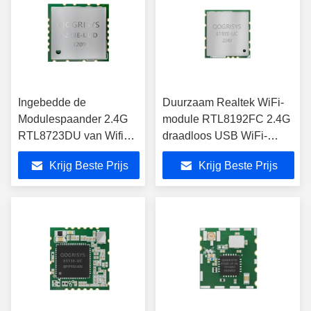
Ingebedde de
Duurzaam Realtek WiFi-
Modulespaander 2.4G
module RTL8192FC 2.4G
RTL8723DU van Wifi
draadloos USB WiFi-
Bluetooth Usb voor
display dongle
Krijg Beste Prijs
Krijg Beste Prijs
Draadloze
Videoafzender