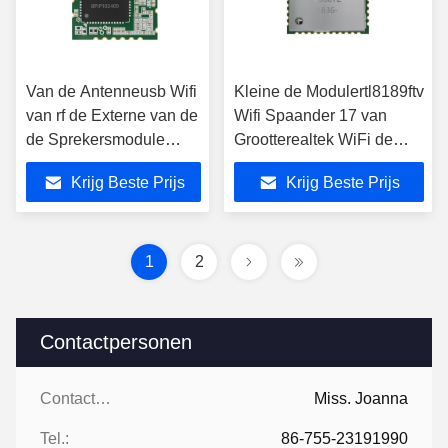
Van de Antenneusb Wifi
Kleine de Modulertl8189ftv
van rf de Externe van de
Wifi Spaander 17 van
de Sprekersmodule
Grootterealtek WiFi de
HDMD Zender 5GHz
Antenne van Pin With rf
Krijg Beste Prijs
Krijg Beste Prijs
RTL8811CU
1
2
Contactpersonen
Contactpersonen:
Miss. Joanna
Tel.:
86-755-23191990