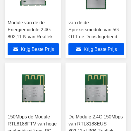
Module van de de
van de de
Energiemodule 2.4G
Sprekersmodule van 5G
802,11 N van Realtek
OTT de Doos Ingebedde
RTL8723DU de
Wifi Hoge snelheid
Krijg Beste Prijs
Krijg Beste Prijs
Draadloze Wifi Lage
RTL8822CU met USB 2,0
Interface
150Mbps de Module
De Module 2.4G 150Mbps
RTL8188FTV van hoge
van RTL8188EUS
snelheidswifi met PCB-
802.11n USB Realtek