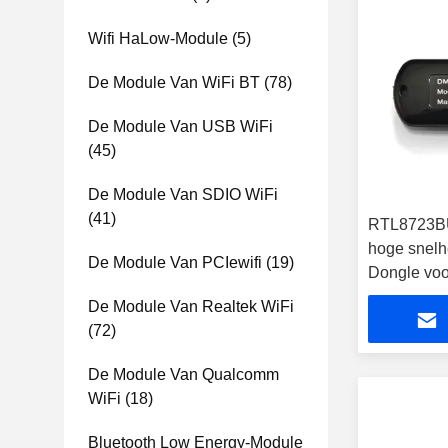
Wifi HaLow-Module
(5)
De Module Van WiFi BT
(78)
De Module Van USB WiFi
(45)
De Module Van SDIO WiFi
(41)
RTL8723BU
hoge snelhe
De Module Van PCIewifi
(19)
Dongle voo
De Module Van Realtek WiFi
(72)
De Module Van Qualcomm
WiFi
(18)
Bluetooth Low Energy-Module