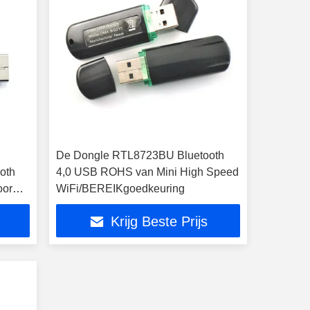
De Dongle RTL8723BU Bluetooth
ooth
4,0 USB ROHS van Mini High Speed
oor
WiFi/BEREIKgoedkeuring
Krijg Beste Prijs