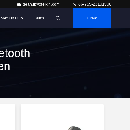
dean.li@ofeixin.com
86-755-23191990
 Met Ons Op
Citaat
Dutch
etooth
en