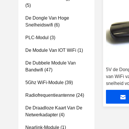
(5)
De Dongle Van Hoge
Snelheidswifi
(6)
PLC-Modul
(3)
De Module Van IOT WiFi
(1)
De Dubbele Module Van
5V de Don
Bandwifi
(47)
van WiFi v
5Ghz WiFi-Module
(39)
snelheid v
TV
Radiofrequentieantenne
(24)
De Draadloze Kaart Van De
Netwerkadapter
(4)
Nearlink-Module
(1)