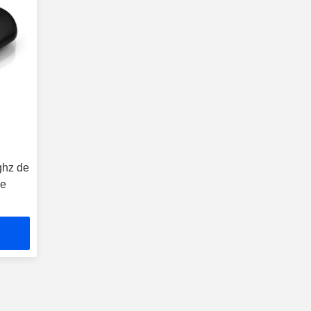
ghz de
ge