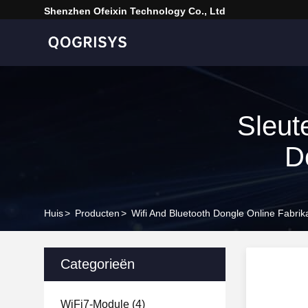
Shenzhen Ofeixin Technology Co., Ltd
Sleut
D
Huis
>
Producten
>
Wifi And Bluetooth Dongle Online Fabrik
Categorieën
WiFi7-Module
(4)