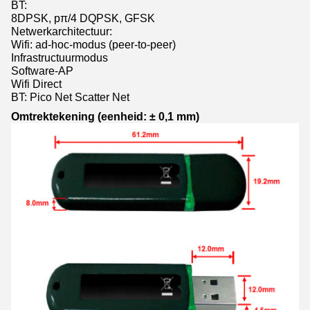
BT:
8DPSK, pπ/4 DQPSK, GFSK
Netwerkarchitectuur:
Wifi: ad-hoc-modus (peer-to-peer)
Infrastructuurmodus
Software-AP
Wifi Direct
BT: Pico Net Scatter Net
Omtrektekening (eenheid: ± 0,1 mm)