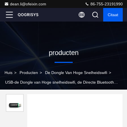
dean.li@ofeixin.com
86-755-23191990
Citaat
producten
Huis
>
Producten
>
De Dongle Van Hoge Snelheidswifi
>
USB-de Dongle van Hoge snelheidswifi, de Directe Bluetooth
Dongle van RTL8723BU Wifi voor Android