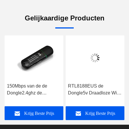
Gelijkaardige Producten
150Mbps van de de
RTL8188EUS de
Dongle2.4ghz de
Dongle5v Draadloze Wifi
Draadloze Usb Dongle
Dongle van hoge
van hoge snelheidswifi
snelheidswifi met
Krijg Beste Prijs
Krijg Beste Prijs
Kleine Grootte
Ingebouwde Antenne