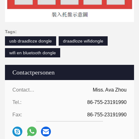
Tags:
usb draadloze dongle
draadloze wifidongle
wifi en bluetooth dongle
Contactpersonen
Contactpersonen:
Miss. Ava Zhou
Tel.:
86-755-23191990
Fax:
86-755-23191990