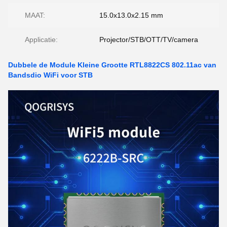
MAAT:
15.0x13.0x2.15 mm
Applicatie:
Projector/STB/OTT/TV/camera
Dubbele de Module Kleine Grootte RTL8822CS 802.11ac van
Bandsdio WiFi voor STB