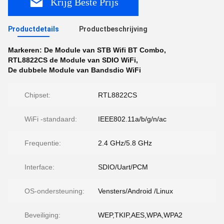
Krijg Beste Prijs
Productdetails
Productbeschrijving
Markeren:
De Module van STB Wifi BT Combo
,
RTL8822CS de Module van SDIO WiFi
,
De dubbele Module van Bandsdio WiFi
Chipset:
RTL8822CS
WiFi -standaard:
IEEE802.11a/b/g/n/ac
Frequentie:
2.4 GHz/5.8 GHz
Interface:
SDIO/Uart/PCM
OS-ondersteuning:
Vensters/Android /Linux
Beveiliging:
WEP,TKIP,AES,WPA,WPA2