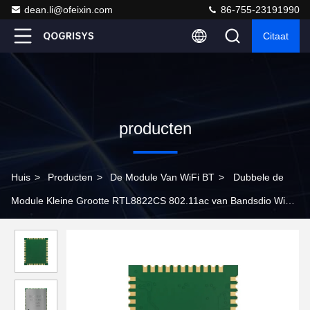
dean.li@ofeixin.com
86-755-23191990
Citaat
producten
Huis
>
Producten
>
De Module Van WiFi BT
>
Dubbele de
Module Kleine Grootte RTL8822CS 802.11ac van Bandsdio WiFi
voor STB