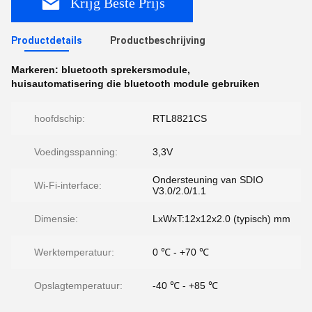
Krijg Beste Prijs
Productdetails
Productbeschrijving
Markeren:
bluetooth sprekersmodule
,
huisautomatisering die bluetooth module gebruiken
hoofdschip:
RTL8821CS
Voedingsspanning:
3,3V
Ondersteuning van SDIO
Wi-Fi-interface:
V3.0/2.0/1.1
Dimensie:
LxWxT:12x12x2.0 (typisch) mm
Werktemperatuur:
0 ℃ - +70 ℃
Opslagtemperatuur:
-40 ℃ - +85 ℃