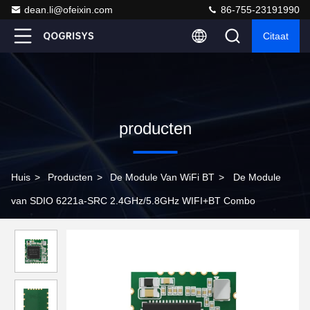
dean.li@ofeixin.com
86-755-23191990
Citaat
producten
Huis
>
Producten
>
De Module Van WiFi BT
>
De Module
van SDIO 6221a-SRC 2.4GHz/5.8GHz WIFI+BT Combo