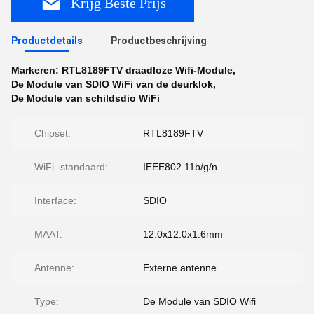
Krijg Beste Prijs
Productdetails
Productbeschrijving
Markeren:
RTL8189FTV draadloze Wifi-Module
,
De Module van SDIO WiFi van de deurklok
,
De Module van schildsdio WiFi
Chipset:
RTL8189FTV
WiFi -standaard:
IEEE802.11b/g/n
Interface:
SDIO
MAAT:
12.0x12.0x1.6mm
Antenne:
Externe antenne
Type:
De Module van SDIO Wifi