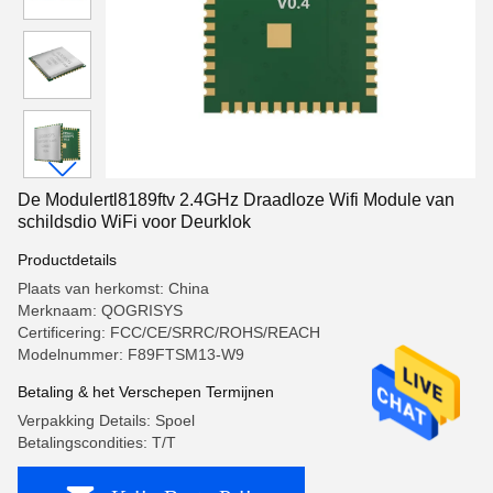
De Modulertl8189ftv 2.4GHz Draadloze Wifi Module van
schildsdio WiFi voor Deurklok
Productdetails
Plaats van herkomst: China
Merknaam: QOGRISYS
Certificering: FCC/CE/SRRC/ROHS/REACH
Modelnummer: F89FTSM13-W9
Betaling & het Verschepen Termijnen
Verpakking Details: Spoel
Betalingscondities: T/T