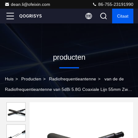
dean.li@ofeixin.com
86-755-23191990
Citaat
producten
Huis
>
Producten
>
Radiofrequentieantenne
>
van de de
Radiofrequentieantenne van 5dBi 5.8G Coaxiale Lijn 55mm Zwart
IPX-Hoofd voor Router