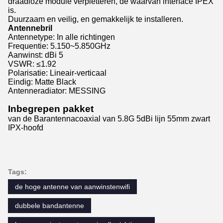
draadloze module verpletteren, de waarvan interface IPEX
is.
Duurzaam en veilig, en gemakkelijk te installeren.
Antennebril
Antennetype: In alle richtingen
Frequentie: 5.150~5.850GHz
Aanwinst: dBi 5
VSWR: ≤1.92
Polarisatie: Lineair-verticaal
Eindig: Matte Black
Antenneradiator: MESSING
Inbegrepen pakket
van de Barantennacoaxial van 5.8G 5dBi lijn 55mm zwart
IPX-hoofd
Tags:
de hoge antenne van aanwinstenwifi
dubbele bandantenne