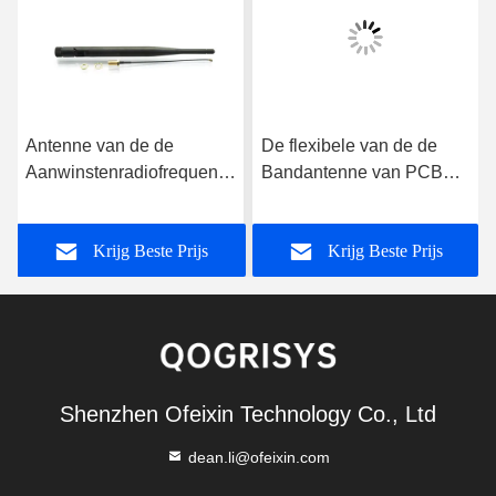
Antenne van de de
De flexibele van de de
Aanwinstenradiofrequentie
Bandantenne van PCB
van 5ghz Wifi de
2dBi Dubbele Antenne In
Rubber5dbi
alle richtingen van PCB
Krijg Beste Prijs
Krijg Beste Prijs
Harde
Shenzhen Ofeixin Technology Co., Ltd
dean.li@ofeixin.com