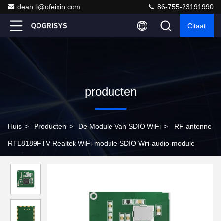
dean.li@ofeixin.com
86-755-23191990
Citaat
producten
Huis
>
Producten
>
De Module Van SDIO WiFi
>
RF-antenne
RTL8189FTV Realtek WiFi-module SDIO Wifi-audio-module