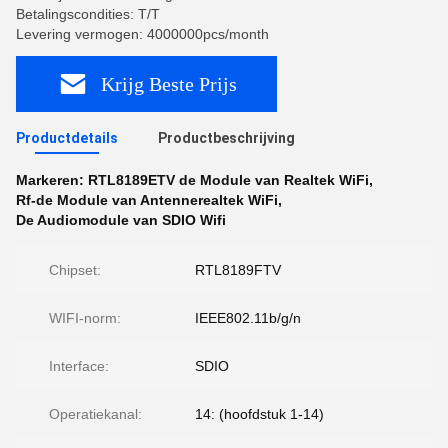
Betalingscondities: T/T
Levering vermogen: 4000000pcs/month
Krijg Beste Prijs
Productdetails
Productbeschrijving
Markeren:
RTL8189ETV de Module van Realtek WiFi
,
Rf-de Module van Antennerealtek WiFi
,
De Audiomodule van SDIO Wifi
Chipset:
RTL8189FTV
WIFI-norm:
IEEE802.11b/g/n
Interface:
SDIO
Operatiekanal:
14: (hoofdstuk 1-14)