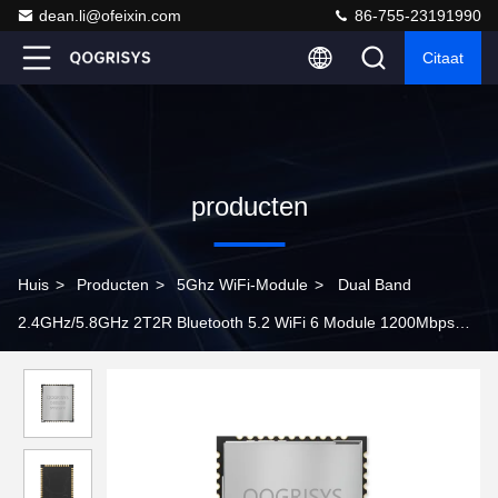
dean.li@ofeixin.com
86-755-23191990
Citaat
producten
Huis
>
Producten
>
5Ghz WiFi-Module
>
Dual Band
2.4GHz/5.8GHz 2T2R Bluetooth 5.2 WiFi 6 Module 1200Mbps
WiFi Module SDIO3.0 Interface