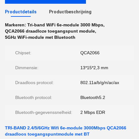
Productdetails
Productbeschrijving
Markeren:
Tri-band WiFi 6e-module 3000 Mbps
,
QCA2066 draadloze toegangspunt module
,
5GHz WiFi-module met Bluetooth
Chipset:
QCA2066
Dimmensie:
13*15*2,3 mm
Draadloos protocol:
802.11a/b/g/n/ac/ax
Bluetooth protocol:
Bluetooth5.2
Bluetooth-gegevenssnelheid:
2 Mbps EDR
TRI-BAND 2.4/5/6GHz Wifi 6e-module 3000Mbps QCA2066
draadloos toegangspuntmodule met BT