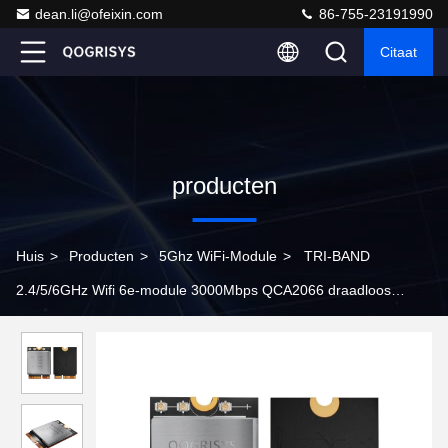
dean.li@ofeixin.com
86-755-23191990
Citaat
producten
Huis
>
Producten
>
5Ghz WiFi-Module
>
TRI-BAND
2.4/5/6GHz Wifi 6e-module 3000Mbps QCA2066 draadloos
toegangspuntmodule met BT