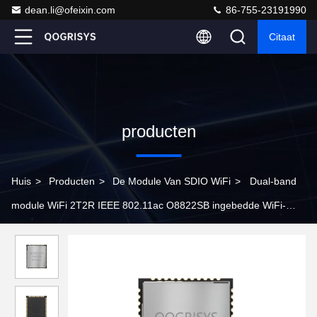
dean.li@ofeixin.com
86-755-23191990
Citaat
producten
Huis
>
Producten
>
De Module Van SDIO WiFi
>
Dual-band
module WiFi 2T2R IEEE 802.11ac O8822SB ingebedde WiFi-
module Bluetooth 5.0 WPA2 SDIO-interface