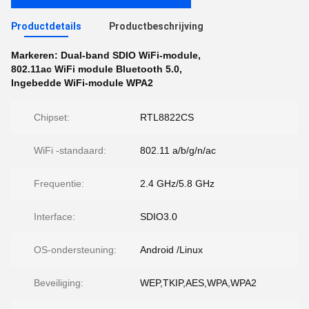
Productdetails
Productbeschrijving
Markeren:
Dual-band SDIO WiFi-module
,
802.11ac WiFi module Bluetooth 5.0
,
Ingebedde WiFi-module WPA2
Chipset:
RTL8822CS
WiFi -standaard:
802.11 a/b/g/n/ac
Frequentie:
2.4 GHz/5.8 GHz
Interface:
SDIO3.0
OS-ondersteuning:
Android /Linux
Beveiliging:
WEP,TKIP,AES,WPA,WPA2