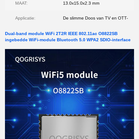
MAAT:
13.0x15.0x2.3 mm
Applicatie:
De slimme Doos van TV en OTT-
Dual-band module WiFi 2T2R IEEE 802.11ac O8822SB
ingebedde WiFi-module Bluetooth 5.0 WPA2 SDIO-interface