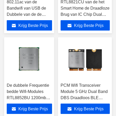
802.11ac van de
RTL8821CU van de het
Bandwifi van USB de
Smart Home de Draadloze
Dubbele van de de
Brug van IC Chip Dual
Modulelange afstand
Band Wifi Module Groene
Krijg Beste Prijs
Krijg Beste Prijs
Vergroting van WiFi met
Kleur
RTL8811CU-Spaander
De dubbele Frequentie
PCM Wifi Transceiver
bedde Wifi-Modules
Module 5 GHz Dual Band
RTL8852BU 1200mbps
DBS Draadloos BLE
802.11ax 2x2 MIMO
QCA2066
Krijg Beste Prijs
Krijg Beste Prijs
USB 2,0/3,0 in