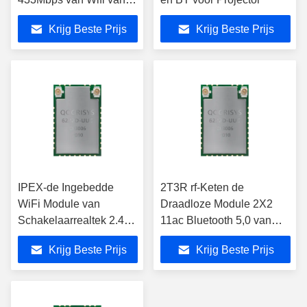
de Band Lage Macht
Krijg Beste Prijs
Krijg Beste Prijs
voor de Camera van Wifi
IP
IPEX-de Ingebedde
2T3R rf-Keten de
WiFi Module van
Draadloze Module 2X2
Schakelaarrealtek 2.4G
11ac Bluetooth 5,0 van
5G RTL8822CU
Soc voor de Slimme Doos
Krijg Beste Prijs
Krijg Beste Prijs
van TV/OTT-