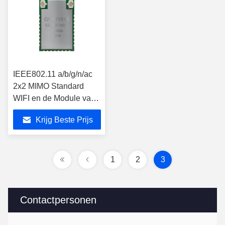
IEEE802.11 a/b/g/n/ac
2x2 MIMO Standard
WIFI en de Module van
BT Combo voor
Krijg Beste Prijs
Controlemechanisme
1
2
3
Contactpersonen