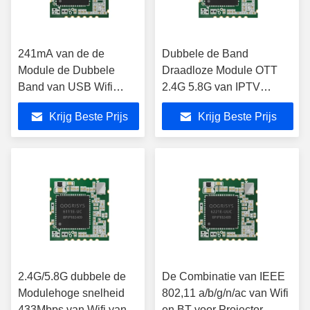
241mA van de de
Dubbele de Band
Module de Dubbele
Draadloze Module OTT
Band van USB Wifi
2.4G 5.8G van IPTV
Gastheer van UART
WPA2
Krijg Beste Prijs
Krijg Beste Prijs
Radio voor PCM
Bestuurder
2.4G/5.8G dubbele de
De Combinatie van IEEE
Modulehoge snelheid
802,11 a/b/g/n/ac van Wifi
433Mbps van Wifi van
en BT voor Projector