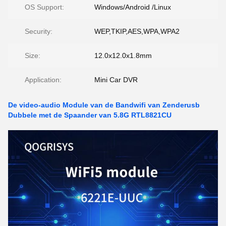
OS Support:
Windows/Android /Linux
Security:
WEP,TKIP,AES,WPA,WPA2
Size:
12.0x12.0x1.8mm
Application:
Mini Car DVR
De video-audio Module van de Bandwifi van Zenderusb
Dubbele met de Spaander van 5.8G RTL8821CU