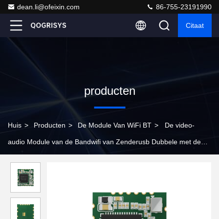
dean.li@ofeixin.com
86-755-23191990
Citaat
producten
Huis
>
Producten
>
De Module Van WiFi BT
>
De video-
audio Module van de Bandwifi van Zenderusb Dubbele met de
Spaander van 5.8G RTL8821CU