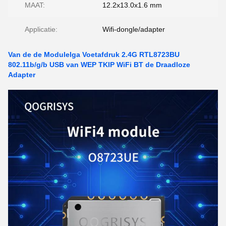
MAAT:
12.2x13.0x1.6 mm
Applicatie:
Wifi-dongle/adapter
Van de de Modulelga Voetafdruk 2.4G RTL8723BU
802.11b/g/b USB van WEP TKIP WiFi BT de Draadloze
Adapter