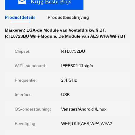
Krijg Beste Prijs
Productdetails
Productbeschrijving
Markeren:
LGA-de Module van Voetafdrukwifi BT
,
RTL8723BU WiFi-Module
,
De Module van AES WPA WiFi BT
Chipset:
RTL8732DU
WiFi -standaard:
IEEE802.11b/g/n
Frequentie:
2,4 GHz
Interface:
USB
OS-ondersteuning:
Vensters/Android /Linux
Beveiliging:
WEP,TKIP,AES,WPA,WPA2