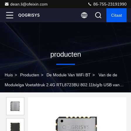
dean.li@ofeixin.com
86-755-23191990
Citaat
producten
Huis
>
Producten
>
De Module Van WiFi BT
>
Van de de
Modulelga Voetafdruk 2.4G RTL8723BU 802.11b/g/b USB van
WEP TKIP WiFi BT de Draadloze Adapter