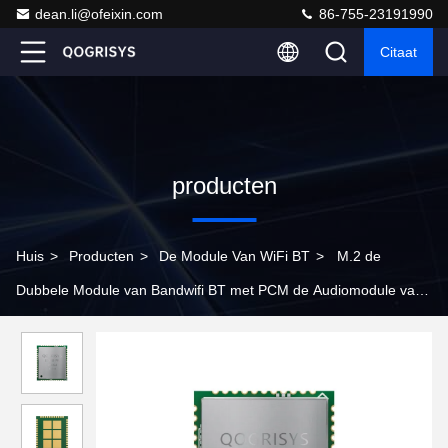
dean.li@ofeixin.com
86-755-23191990
Citaat
producten
Huis
>
Producten
>
De Module Van WiFi BT
>
M.2 de
Dubbele Module van Bandwifi BT met PCM de Audiomodule van
Interfacebluetooth