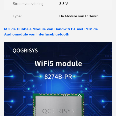
Stroomvoorziening:
3.3.V
Type:
De Module van PCIewifi
M.2 de Dubbele Module van Bandwifi BT met PCM de
Audiomodule van Interfacebluetooth