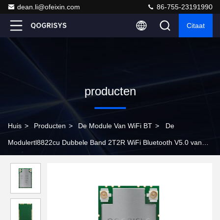
dean.li@ofeixin.com
86-755-23191990
Citaat
producten
Huis
>
Producten
>
De Module Van WiFi BT
>
De
Modulertl8822cu Dubbele Band 2T2R WiFi Bluetooth V5.0 van
USB Combo Realtek WiFi BT