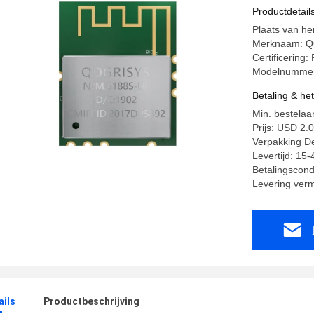
Productdetail
Plaats van he
Merknaam: 
Certificerin
Modelnummer
Betaling & he
Min. bestelaa
Prijs: USD 2.
Verpakking De
Levertijd: 15
Betalingscondi
Levering ver
ails
Productbeschrijving