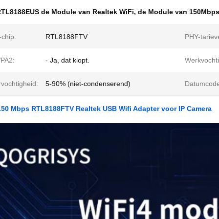
TL8188EUS de Module van Realtek WiFi
,
de Module van 150Mbps
-chip:
RTL8188FTV
PHY-tariev
PA2:
- Ja, dat klopt.
Werkvochti
vochtigheid:
5-90% (niet-condenserend)
Datumcode
150 Mbps RTL8188FTV Realtek USB Wifi Adapter voor IP Camera