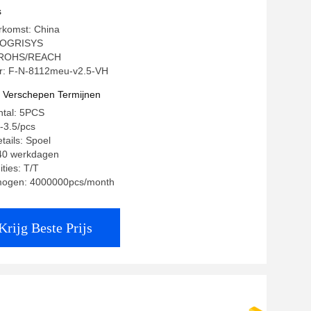
s
rkomst: China
QOGRISYS
g: ROHS/REACH
: F-N-8112meu-v2.5-VH
t Verschepen Termijnen
ntal: 5PCS
0-3.5/pcs
tails: Spoel
-40 werkdagen
ties: T/T
mogen: 4000000pcs/month
Krijg Beste Prijs