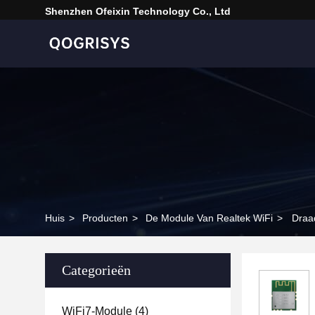
Shenzhen Ofeixin Technology Co., Ltd
Huis
>
Producten
>
De Module Van Realtek WiFi
>
Draa
Categorieën
WiFi7-Module
(4)