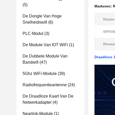
(5)
Markeren:
R
De Dongle Van Hoge
Master
Snelheidswifi
(6)
WPA/W
PLC-Modul
(3)
Bewaar
De Module Van IOT WiFi
(1)
De Dubbele Module Van
Draadloos 
Bandwifi
(47)
5Ghz WiFi-Module
(39)
Radiofrequentieantenne
(24)
De Draadloze Kaart Van De
Netwerkadapter
(4)
Nearlink-Module
(1)