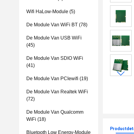
Wifi HaLow-Module
(5)
De Module Van WiFi BT
(78)
De Module Van USB WiFi
(45)
De Module Van SDIO WiFi
(41)
De Module Van PCIewifi
(19)
De Module Van Realtek WiFi
(72)
De Module Van Qualcomm
WiFi
(18)
Productdet
Bluetooth Low Energy-Module