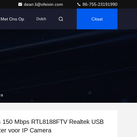
dean.li@ofeixin.com
86-755-23191990
 Met Ons Op
Citaat
Dutch
ra
s 150 Mbps RTL8188FTV Realtek USB
ter voor IP Camera