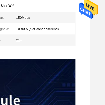
 Usb Wifi
en:
150Mbps
gheid:
10-90% (niet-condenserend)
:
21+