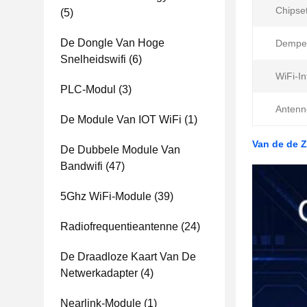
Chipset
(5)
De Dongle Van Hoge
Dempe
Snelheidswifi
(6)
WiFi-In
PLC-Modul
(3)
Antenn
De Module Van IOT WiFi
(1)
Van de de 
De Dubbele Module Van
Bandwifi
(47)
5Ghz WiFi-Module
(39)
Radiofrequentieantenne
(24)
De Draadloze Kaart Van De
Netwerkadapter
(4)
Nearlink-Module
(1)