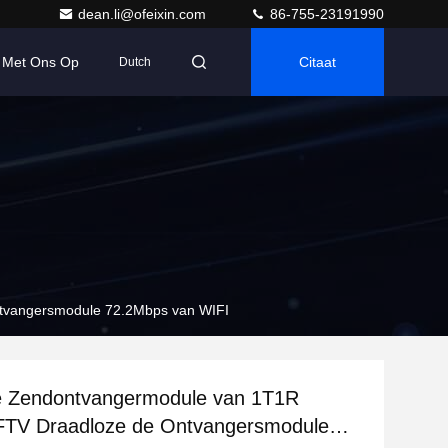
dean.li@ofeixin.com
86-755-23191990
 Met Ons Op
Citaat
Dutch
tvangersmodule 72.2Mbps van WIFI
e Zendontvangermodule van 1T1R
TV Draadloze de Ontvangersmodule