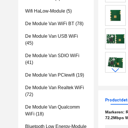
Wifi HaLow-Module
(5)
De Module Van WiFi BT
(78)
De Module Van USB WiFi
(45)
De Module Van SDIO WiFi
(41)
De Module Van PCIewifi
(19)
De Module Van Realtek WiFi
(72)
Productdet
De Module Van Qualcomm
Markeren:
R
WiFi
(18)
72.2Mbps W
Bluetooth Low Energy-Module