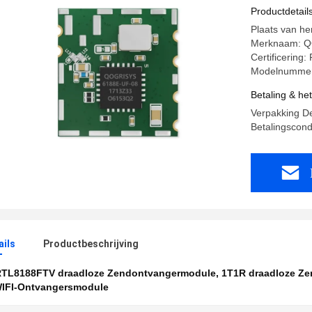
72.2Mbps
Productdetail
Plaats van he
Merknaam: 
Certificerin
Modelnummer
Betaling & he
Verpakking De
Betalingscondi
ails
Productbeschrijving
TL8188FTV draadloze Zendontvangermodule
,
1T1R draadloze Z
IFI-Ontvangersmodule