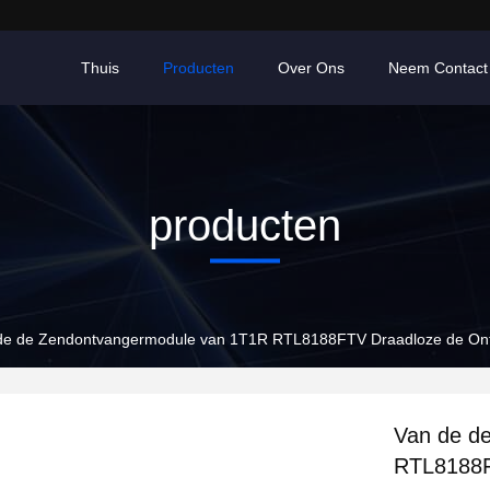
Thuis
Producten
Over Ons
Neem Contact
producten
de de Zendontvangermodule van 1T1R RTL8188FTV Draadloze de On
Van de d
RTL8188F