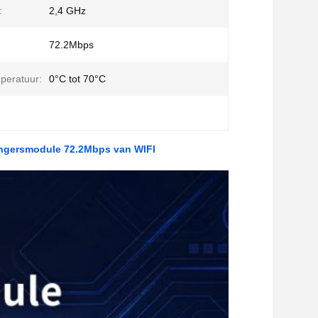
:
2,4 GHz
72.2Mbps
mperatuur:
0°C tot 70°C
ngersmodule 72.2Mbps van WIFI