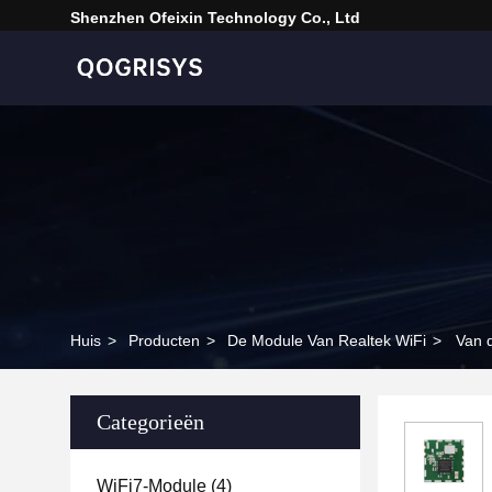
Shenzhen Ofeixin Technology Co., Ltd
Huis
>
Producten
>
De Module Van Realtek WiFi
>
Van 
Categorieën
WiFi7-Module
(4)