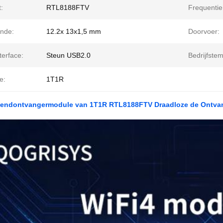
:
RTL8188FTV
Frequentie
nde:
12.2x 13x1,5 mm
Doorvoer:
terface:
Steun USB2.0
Bedrijfste
e:
1T1R
Zendontvangermodule van 1T1R RTL8188FTV Draadloze de Ontva