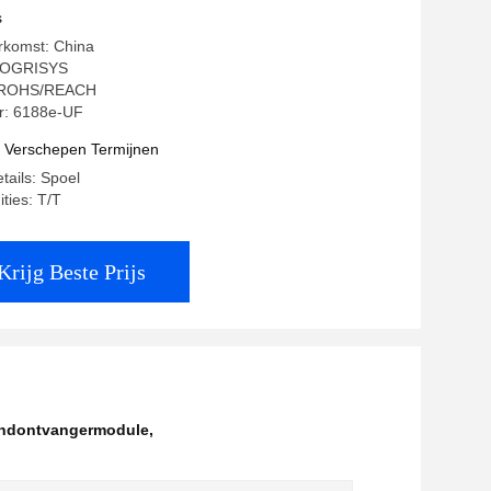
 van WIFI
s
rkomst: China
QOGRISYS
g: ROHS/REACH
: 6188e-UF
t Verschepen Termijnen
tails: Spoel
ties: T/T
Krijg Beste Prijs
endontvangermodule
,