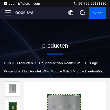
dean.li@ofeixin.com
86-755-23191990
Citaat
producten
Huis
>
Producten
>
De Module Van Realtek WiFi
>
Lage
Kosten802.11ax Realtek WiFi Module Wifi 6 Module Bluetooth5.2
voor Draadloze Wifi-Router