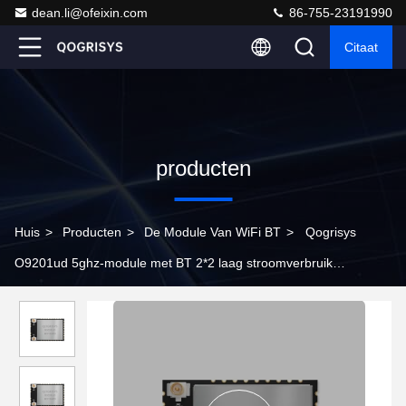
dean.li@ofeixin.com
86-755-23191990
Citaat
producten
Huis
>
Producten
>
De Module Van WiFi BT
>
Qogrisys
O9201ud 5ghz-module met BT 2*2 laag stroomverbruik
1200mbps High Speed Wifi6 module