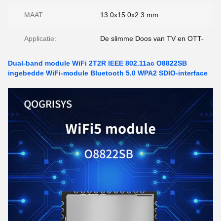
MAAT:
13.0x15.0x2.3 mm
Applicatie:
De slimme Doos van TV en OTT-
Dual-band module WiFi 2T2R IEEE 802.11ac O8822SB
ingebedde WiFi-module Bluetooth 5.0 WPA2 SDIO-interface