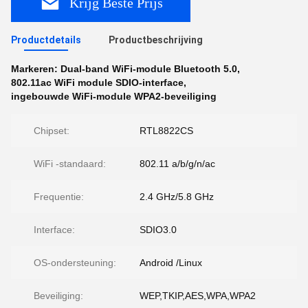
Krijg Beste Prijs
Productdetails
Productbeschrijving
Markeren:
Dual-band WiFi-module Bluetooth 5.0
,
802.11ac WiFi module SDIO-interface
,
ingebouwde WiFi-module WPA2-beveiliging
Chipset:
RTL8822CS
WiFi -standaard:
802.11 a/b/g/n/ac
Frequentie:
2.4 GHz/5.8 GHz
Interface:
SDIO3.0
OS-ondersteuning:
Android /Linux
Beveiliging:
WEP,TKIP,AES,WPA,WPA2