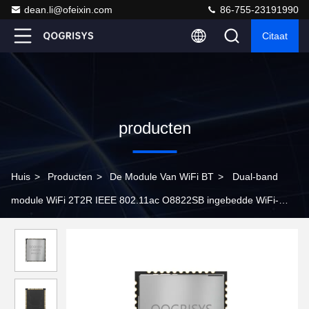
dean.li@ofeixin.com
86-755-23191990
Citaat
producten
Huis
>
Producten
>
De Module Van WiFi BT
>
Dual-band
module WiFi 2T2R IEEE 802.11ac O8822SB ingebedde WiFi-
module Bluetooth 5.0 WPA2 SDIO-interface