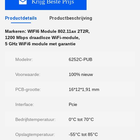
Krijg Beste Prijs
Productdetails
Productbeschrijving
Markeren:
WIFI6 Module 802.11ax 2T2R
,
1200 Mbps draadloze WiFi-module
,
5 GHz WiFi6 module met garantie
Modelnr:
6252C-PUB
Voorwaarde:
100% nieuw
PCB-grootte:
16*12*1,91 mm
Interface:
Pcie
Bedrijfstemperatuur:
0°C tot 70°C
Opslagtemperatuur:
-55°C tot 85°C