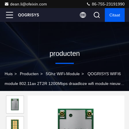
dean.li@ofeixin.com
86-755-23191990
Citaat
producten
Huis
>
Producten
>
5Ghz WiFi-Module
>
QOGRISYS WIFI6
module 802.11ax 2T2R 1200Mbps draadloze wifi module nieuwe
wifi6 module 6252C-PUB